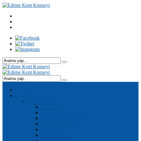
Anasayfa
Kurumsal
Kurumsal Yapı
Genel Kurul
Kent Konseyi Başkanı
Yürütme Kurulu
Denetleme Kurulu
Meclisler
Çalışma Grupları
Genel Sekreter