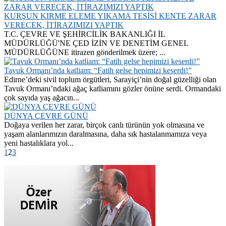
KURŞUN KIRME ELEME YIKAMA TESİSİ KENTE ZARAR
VERECEK, İTİRAZIMIZI YAPTIK
T.C. ÇEVRE VE ŞEHİRCİLİK BAKANLIĞI İL
MÜDÜRLÜĞÜ'NE ÇED İZİN VE DENETİM GENEL
MÜDÜRLÜĞÜNE itirazen gönderilmek üzere; ...
Tavuk Ormanı’nda katliam: “Fatih gelse hepimizi keserdi!”
Edirne’deki sivil toplum örgütleri, Sarayiçi’nin doğal güzelliği olan
Tavuk Ormanı’ndaki ağaç katliamını gözler önüne serdi. Ormandaki
çok sayıda yaş ağacın...
DÜNYA ÇEVRE GÜNÜ
Doğaya verilen her zarar, birçok canlı türünün yok olmasına ve
yaşam alanlarımızın daralmasına, daha sık hastalanmamıza veya
yeni hastalıklara yol...
1
2
3