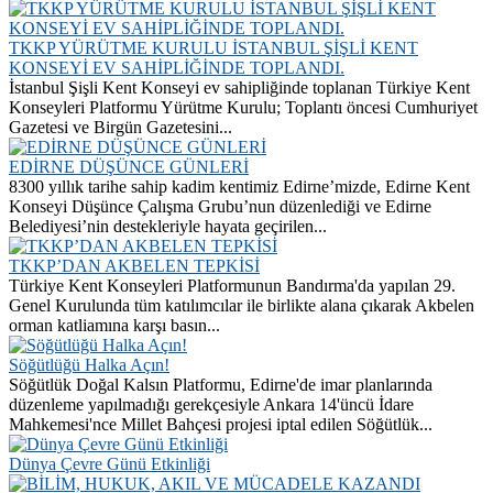
TKKP YÜRÜTME KURULU İSTANBUL ŞİŞLİ KENT
KONSEYİ EV SAHİPLİĞİNDE TOPLANDI.
İstanbul Şişli Kent Konseyi ev sahipliğinde toplanan Türkiye Kent
Konseyleri Platformu Yürütme Kurulu; Toplantı öncesi Cumhuriyet
Gazetesi ve Birgün Gazetesini...
EDİRNE DÜŞÜNCE GÜNLERİ
8300 yıllık tarihe sahip kadim kentimiz Edirne’mizde, Edirne Kent
Konseyi Düşünce Çalışma Grubu’nun düzenlediği ve Edirne
Belediyesi’nin destekleriyle hayata geçirilen...
TKKP’DAN AKBELEN TEPKİSİ
Türkiye Kent Konseyleri Platformunun Bandırma'da yapılan 29.
Genel Kurulunda tüm katılımcılar ile birlikte alana çıkarak Akbelen
orman katliamına karşı basın...
Söğütlüğü Halka Açın!
Söğütlük Doğal Kalsın Platformu, Edirne'de imar planlarında
düzenleme yapılmadığı gerekçesiyle Ankara 14'üncü İdare
Mahkemesi'nce Millet Bahçesi projesi iptal edilen Söğütlük...
Dünya Çevre Günü Etkinliği