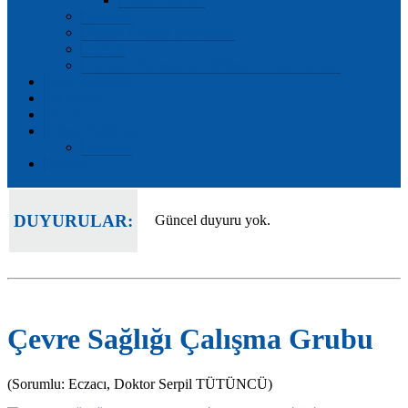
Mevzuat
Önceki Dönem Başkanları
Tarihçe
Önceki Dönemlerin Yürütme Kurulu Üyeleri
Kent Haberleri
Etkinlikler
Forum
Edirne Hakkında
Raporlar
İletişim
DUYURULAR:
Güncel duyuru yok.
Çevre Sağlığı Çalışma Grubu
(Sorumlu: Eczacı, Doktor Serpil TÜTÜNCÜ)