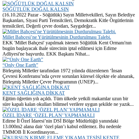
SÖĞÜTLÜK DOĞAL KALSIN
(16.10.2022 Pazar - Söğütlük) Sayın Milletvekilleri, Sayın Belediye
Başkanları, Siyasi Parti Temsilcileri, Demokratik Kitle Örgütlerinin
temsilcileri, Değerli çevre dostları, Saygıdeğer...
Millet Bahçesi’ne Yürütülmesinin Durdurulması Talebi.
EKK 'Millet Bahçesi' yapılmak istenen Söğütlük Kent Ormanı'nın
bugün başlayacak ihale sürecinin iptal edilmesi için Edirne
Adliyesi'ne başvurdu. EKK Başkanı Nihat...
“Only One Earth”
Birleşmiş Milletler tarafından 1972 yılında düzenlenen ‘İnsan
Çevresi Konferansı’nda çevre sorunları küresel ölçekte ele alınarak,
Birleşmiş Milletler Çevre Programının (UNEP)...
KENT SAĞLIĞINA DİKKAT
Eğitim öğretim yılı açıldı. Tüm ülkede yetkili makamlar uzun bir
süre kapalı kalan okulları bilimsel verilere uygun şekilde ne yazık...
ÖZEL İDARE ‘ÖZEL PLAN’ YAPMAMALI
Edirne İl Özel İdaresi’nin DSİ Bölge Müdürlüğü yanındaki
13.000m2 alana dair ‘özel plan’ı kabul edilemez. Bu nedenle
TMMOB İl Koordinasyon...