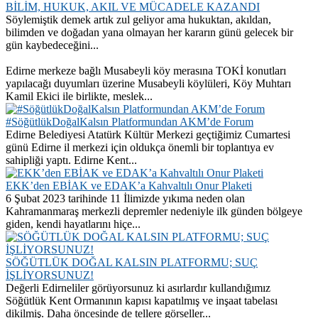
BİLİM, HUKUK, AKIL VE MÜCADELE KAZANDI
Söylemiştik demek artık zul geliyor ama hukuktan, akıldan,
bilimden ve doğadan yana olmayan her kararın günü gelecek bir
gün kaybedeceğini...
Edirne merkeze bağlı Musabeyli köy merasına TOKİ konutları
yapılacağı duyumları üzerine Musabeyli köylüleri, Köy Muhtarı
Kamil Ekici ile birlikte, meslek...
#SöğütlükDoğalKalsın Platformundan AKM’de Forum
Edirne Belediyesi Atatürk Kültür Merkezi geçtiğimiz Cumartesi
günü Edirne il merkezi için oldukça önemli bir toplantıya ev
sahipliği yaptı. Edirne Kent...
EKK’den EBİAK ve EDAK’a Kahvaltılı Onur Plaketi
6 Şubat 2023 tarihinde 11 İlimizde yıkıma neden olan
Kahramanmaraş merkezli depremler nedeniyle ilk günden bölgeye
giden, kendi hayatlarını hiçe...
SÖĞÜTLÜK DOĞAL KALSIN PLATFORMU; SUÇ
İŞLİYORSUNUZ!
Değerli Edirneliler görüyorsunuz ki asırlardır kullandığımız
Söğütlük Kent Ormanının kapısı kapatılmış ve inşaat tabelası
dikilmiş. Daha öncesinde de tellere görseller...