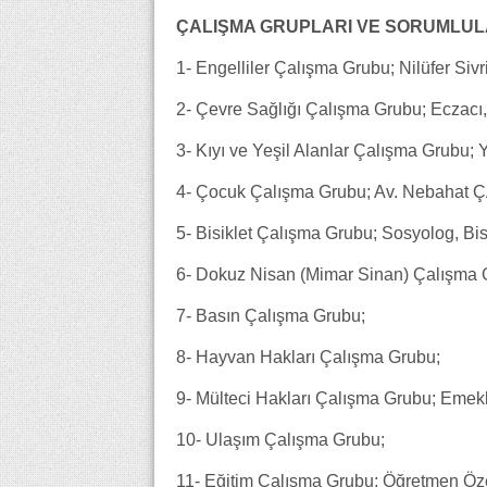
ÇALIŞMA GRUPLARI VE SORUMLUL
1- Engelliler Çalışma Grubu; Nilüfer Si
2- Çevre Sağlığı Çalışma Grubu; Eczac
3- Kıyı ve Yeşil Alanlar Çalışma Grubu
4- Çocuk Çalışma Grubu; Av. Nebahat
5- Bisiklet Çalışma Grubu; Sosyolog, Bi
6- Dokuz Nisan (Mimar Sinan) Çalışma 
7- Basın Çalışma Grubu;
8- Hayvan Hakları Çalışma Grubu;
9- Mülteci Hakları Çalışma Grubu; Eme
10- Ulaşım Çalışma Grubu;
11- Eğitim Çalışma Grubu; Öğretmen Ö