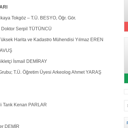
ARI
vrikaya Tokgöz – T.Ü. BESYO, Öğr. Gör.
ı, Doktor Serpil TÜTÜNCÜ
; Yüksek Harita ve Kadastro Mühendisi Yılmaz EREN
 ÇAVUŞ
sikletçi İsmail DEMİRAY
Grubu; T.Ü. Öğretim Üyesi Arkeolog Ahmet YARAŞ
kli Tarık Kenan PARLAR
zer DEMİR