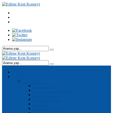
Anasayfa
Kurumsal
Kurumsal Yapı
Genel Kurul
Kent Konseyi Başkanı
Yürütme Kurulu
Denetleme Kurulu
Meclisler
Çalışma Grupları
Genel Sekreter