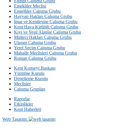
Eğitim Çalışma Grubu
Emekliler Meclisi
Engelliler Çalışma Grubu
Hayvan Hakları Çalışma Grubu
İmar ve Kentleşme Çalışma Grubu
Kent Hava Kirliliği Çalışma Grubu
Kıyı ve Yeşil Alanlar Çalışma Grubu
Mülteci Hakları Çalışma Grubu
Ulaşım Çalışma Grubu
Yerel Seçim Çalışma Grubu
Mahalle Meclisleri Çalışma Grubu
Roman Çalışma Grubu
Kent Konseyi Başkanı
Yürütme Kurulu
Denetleme Kurulu
Meclisler
Çalışma Grupları
Raporlar
Etkinlikler
Kent Haberleri
Web Tasarım: