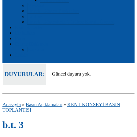
Mevzuat
Önceki Dönem Başkanları
Tarihçe
Önceki Dönemlerin Yürütme Kurulu Üyeleri
Kent Haberleri
Etkinlikler
Forum
Edirne Hakkında
Raporlar
İletişim
DUYURULAR:
Güncel duyuru yok.
Anasayfa
»
Basın Açıklamaları
»
KENT KONSEYİ BASIN
TOPLANTISI
b.t. 3