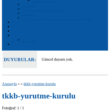
Mevzuat
Önceki Dönem Başkanları
Tarihçe
Önceki Dönemlerin Yürütme Kurulu Üyeleri
Kent Haberleri
Etkinlikler
Forum
Edirne Hakkında
Raporlar
İletişim
DUYURULAR:
Güncel duyuru yok.
Anasayfa
»
»
tkkb-yurutme-kurulu
tkkb-yurutme-kurulu
Fotoğraf: 1 / 1