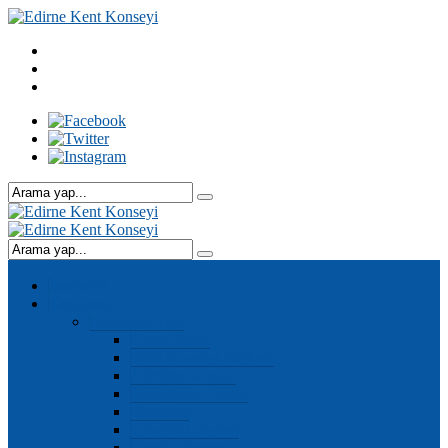
Anasayfa
Kurumsal
Kurumsal Yapı
Genel Kurul
Kent Konseyi Başkanı
Yürütme Kurulu
Denetleme Kurulu
Meclisler
Çalışma Grupları
Genel Sekreter