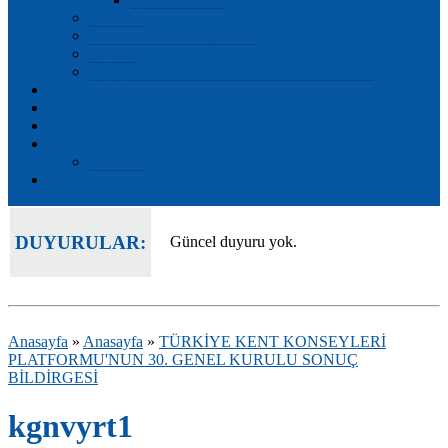
Mevzuat
Önceki Dönem Başkanları
Tarihçe
Önceki Dönemlerin Yürütme Kurulu Üyeleri
Kent Haberleri
Etkinlikler
Forum
Edirne Hakkında
Raporlar
İletişim
DUYURULAR:
Güncel duyuru yok.
Anasayfa
»
Anasayfa
»
TÜRKİYE KENT KONSEYLERİ
PLATFORMU'NUN 30. GENEL KURULU SONUÇ
BİLDİRGESİ
kgnvyrt1