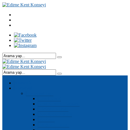
Anasayfa
Kurumsal
Kurumsal Yapı
Genel Kurul
Kent Konseyi Başkanı
Yürütme Kurulu
Denetleme Kurulu
Meclisler
Çalışma Grupları
Genel Sekreter