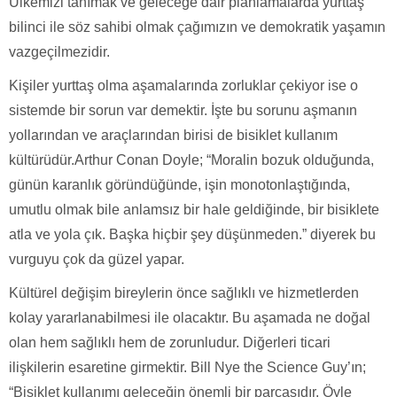
Ülkemizi tanımak ve geleceğe dair planlamalarda yurttaş
bilinci ile söz sahibi olmak çağımızın ve demokratik yaşamın
vazgeçilmezidir.
Kişiler yurttaş olma aşamalarında zorluklar çekiyor ise o
sistemde bir sorun var demektir. İşte bu sorunu aşmanın
yollarından ve araçlarından birisi de bisiklet kullanım
kültürüdür.Arthur Conan Doyle; “Moralin bozuk olduğunda,
günün karanlık göründüğünde, işin monotonlaştığında,
umutlu olmak bile anlamsız bir hale geldiğinde, bir bisiklete
atla ve yola çık. Başka hiçbir şey düşünmeden.” diyerek bu
vurguyu çok da güzel yapar.
Kültürel değişim bireylerin önce sağlıklı ve hizmetlerden
kolay yararlanabilmesi ile olacaktır. Bu aşamada ne doğal
olan hem sağlıklı hem de zorunludur. Diğerleri ticari
ilişkilerin esaretine girmektir. Bill Nye the Science Guy’ın;
“Bisiklet kullanımı geleceğin önemli bir parçasıdır. Öyle