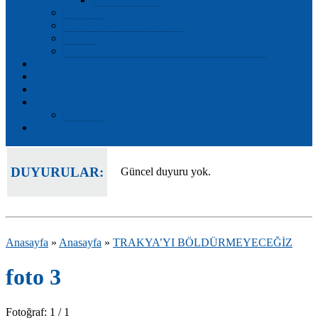
Mevzuat
Önceki Dönem Başkanları
Tarihçe
Önceki Dönemlerin Yürütme Kurulu Üyeleri
Kent Haberleri
Etkinlikler
Forum
Edirne Hakkında
Raporlar
İletişim
DUYURULAR:
Güncel duyuru yok.
Anasayfa
»
Anasayfa
»
TRAKYA’YI BÖLDÜRMEYECEĞİZ
foto 3
Fotoğraf: 1 / 1