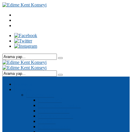
Anasayfa
Kurumsal
Kurumsal Yapı
Genel Kurul
Kent Konseyi Başkanı
Yürütme Kurulu
Denetleme Kurulu
Meclisler
Çalışma Grupları
Genel Sekreter