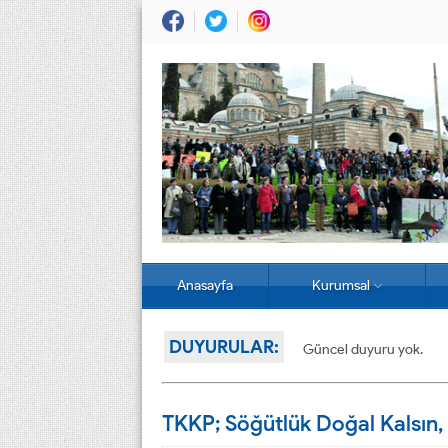
Anasayfa
Kurumsal
DUYURULAR:
Güncel duyuru yok.
TKKP; Söğütlük Doğal Kalsın,