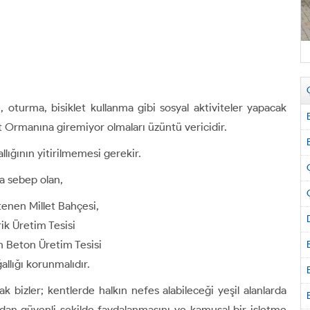
, oturma, bisiklet kullanma gibi sosyal aktiviteler yapacak
 Ormanına giremiyor olmaları üzüntü vericidir.
llığının yitirilmemesi gerekir.
ya sebep olan,
enen Millet Bahçesi,
ik Üretim Tesisi
n Beton Üretim Tesisi
allığı korunmalıdır.
k bizler; kentlerde halkın nefes alabileceği yeşil alanlarda
rdan güvenli şekilde faydalanmasını ve kamusal bir işletme