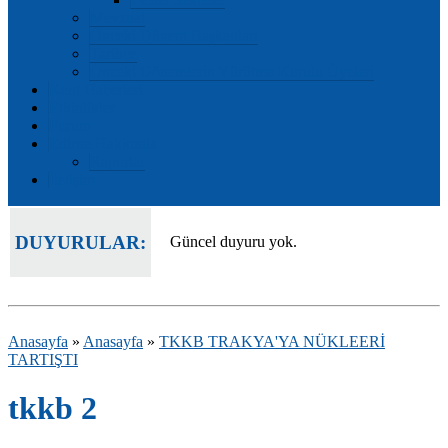
Mevzuat
Önceki Dönem Başkanları
Tarihçe
Önceki Dönemlerin Yürütme Kurulu Üyeleri
Kent Haberleri
Etkinlikler
Forum
Edirne Hakkında
Raporlar
İletişim
DUYURULAR:
Güncel duyuru yok.
Anasayfa
»
Anasayfa
»
TKKB TRAKYA'YA NÜKLEERİ
TARTIŞTI
tkkb 2