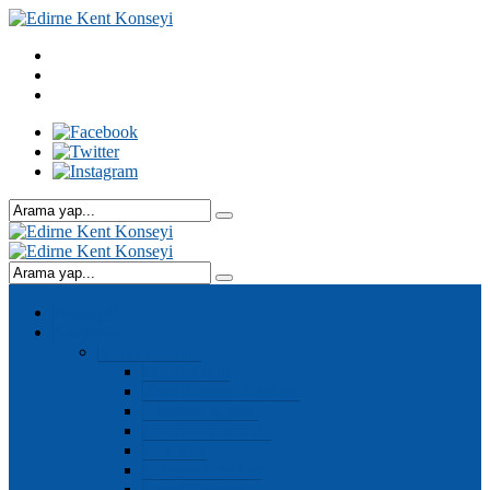
Anasayfa
Kurumsal
Kurumsal Yapı
Genel Kurul
Kent Konseyi Başkanı
Yürütme Kurulu
Denetleme Kurulu
Meclisler
Çalışma Grupları
Genel Sekreter