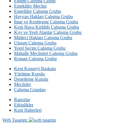
Eğitim Çalışma Grubu
Emekliler Meclisi
Engelliler Çalışma Grubu
Hayvan Hakları Çalışma Grubu
İmar ve Kentleşme Çalışma Grubu
Kent Hava Kirliliği Çalışma Grubu
Kıyı ve Yeşil Alanlar Çalışma Grubu
Mülteci Hakları Çalışma Grubu
Ulaşım Çalışma Grubu
Yerel Seçim Çalışma Grubu
Mahalle Meclisleri Çalışma Grubu
Roman Çalışma Grubu
Kent Konseyi Başkanı
Yürütme Kurulu
Denetleme Kurulu
Meclisler
Çalışma Grupları
Raporlar
Etkinlikler
Kent Haberleri
Web Tasarım: