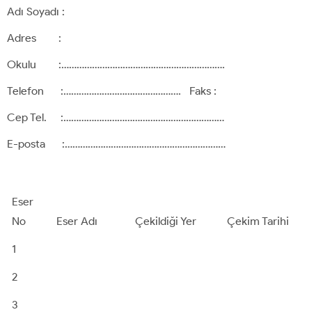
Adı Soyadı :
Adres :
Okulu :……………………………………………………….
Telefon :………………………………………. Faks :
Cep Tel. :………………………………………………………
E-posta :………………………………………………………
Eser
No
Eser Adı
Çekildiği Yer
Çekim Tarihi
1
2
3