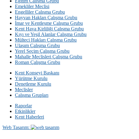
Eğitim Çalışma Grubu
Emekliler Meclisi
Engelliler Çalışma Grubu
Hayvan Hakları Çalışma Grubu
İmar ve Kentleşme Çalışma Grubu
Kent Hava Kirliliği Çalışma Grubu
Kıyı ve Yeşil Alanlar Çalışma Grubu
Mülteci Hakları Çalışma Grubu
Ulaşım Çalışma Grubu
Yerel Seçim Çalışma Grubu
Mahalle Meclisleri Çalışma Grubu
Roman Çalışma Grubu
Kent Konseyi Başkanı
Yürütme Kurulu
Denetleme Kurulu
Meclisler
Çalışma Grupları
Raporlar
Etkinlikler
Kent Haberleri
Web Tasarım: