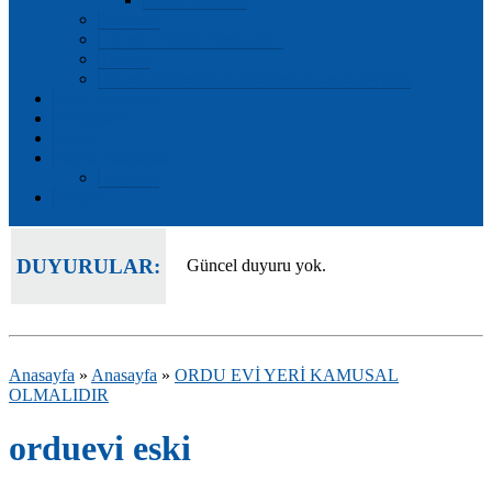
Mevzuat
Önceki Dönem Başkanları
Tarihçe
Önceki Dönemlerin Yürütme Kurulu Üyeleri
Kent Haberleri
Etkinlikler
Forum
Edirne Hakkında
Raporlar
İletişim
DUYURULAR:
Güncel duyuru yok.
Anasayfa
»
Anasayfa
»
ORDU EVİ YERİ KAMUSAL
OLMALIDIR
orduevi eski