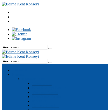
Anasayfa
Kurumsal
Kurumsal Yapı
Genel Kurul
Kent Konseyi Başkanı
Yürütme Kurulu
Denetleme Kurulu
Meclisler
Çalışma Grupları
Genel Sekreter