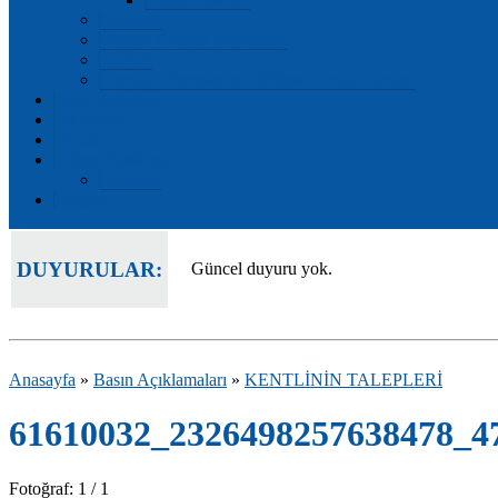
Mevzuat
Önceki Dönem Başkanları
Tarihçe
Önceki Dönemlerin Yürütme Kurulu Üyeleri
Kent Haberleri
Etkinlikler
Forum
Edirne Hakkında
Raporlar
İletişim
DUYURULAR:
Güncel duyuru yok.
Anasayfa
»
Basın Açıklamaları
»
KENTLİNİN TALEPLERİ
61610032_2326498257638478_4
Fotoğraf: 1 / 1