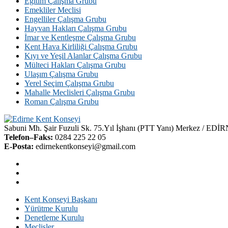
Eğitim Çalışma Grubu
Emekliler Meclisi
Engelliler Çalışma Grubu
Hayvan Hakları Çalışma Grubu
İmar ve Kentleşme Çalışma Grubu
Kent Hava Kirliliği Çalışma Grubu
Kıyı ve Yeşil Alanlar Çalışma Grubu
Mülteci Hakları Çalışma Grubu
Ulaşım Çalışma Grubu
Yerel Seçim Çalışma Grubu
Mahalle Meclisleri Çalışma Grubu
Roman Çalışma Grubu
Sabuni Mh. Şair Fuzuli Sk. 75.Yıl İşhanı (PTT Yanı) Merkez / EDİ
Telefon–Faks:
0284 225 22 05
E-Posta:
edirnekentkonseyi@gmail.com
Kent Konseyi Başkanı
Yürütme Kurulu
Denetleme Kurulu
Meclisler