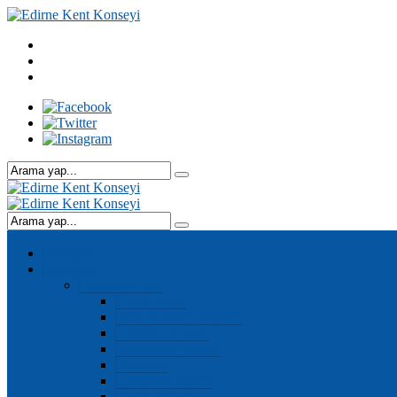
Anasayfa
Kurumsal
Kurumsal Yapı
Genel Kurul
Kent Konseyi Başkanı
Yürütme Kurulu
Denetleme Kurulu
Meclisler
Çalışma Grupları
Genel Sekreter