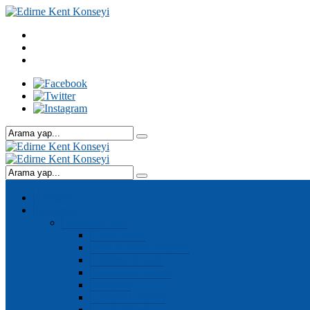
Anasayfa
Kurumsal
Kurumsal Yapı
Genel Kurul
Kent Konseyi Başkanı
Yürütme Kurulu
Denetleme Kurulu
Meclisler
Çalışma Grupları
Genel Sekreter