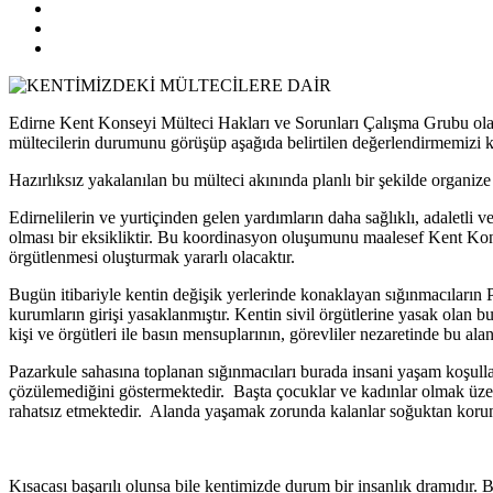
Edirne Kent Konseyi Mülteci Hakları ve Sorunları Çalışma Grubu ola
mültecilerin durumunu görüşüp aşağıda belirtilen değerlendirmemizi 
Hazırlıksız yakalanılan bu mülteci akınında planlı bir şekilde organiz
Edirnelilerin ve yurtiçinden gelen yardımların daha sağlıklı, adaletli 
olması bir eksikliktir. Bu koordinasyon oluşumunu maalesef Kent Konse
örgütlenmesi oluşturmak yararlı olacaktır.
Bugün itibariyle kentin değişik yerlerinde konaklayan sığınmacıların Pa
kurumların girişi yasaklanmıştır. Kentin sivil örgütlerine yasak olan b
kişi ve örgütleri ile basın mensuplarının, görevliler nezaretinde bu al
Pazarkule sahasına toplanan sığınmacıları burada insani yaşam koşull
çözülemediğini göstermektedir. Başta çocuklar ve kadınlar olmak üze
rahatsız etmektedir. Alanda yaşamak zorunda kalanlar soğuktan korunma
Kısacası başarılı olunsa bile kentimizde durum bir insanlık dramıdı