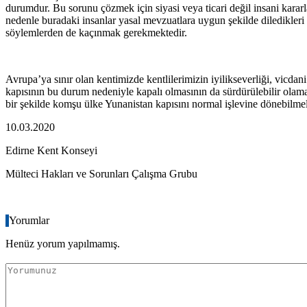
durumdur. Bu sorunu çözmek için siyasi veya ticari değil insani kararl
nedenle buradaki insanlar yasal mevzuatlara uygun şekilde diledikleri 
söylemlerden de kaçınmak gerekmektedir.
Avrupa’ya sınır olan kentimizde kentlilerimizin iyilikseverliği, vicda
kapısının bu durum nedeniyle kapalı olmasının da sürdürülebilir olamay
bir şekilde komşu ülke Yunanistan kapısını normal işlevine dönebilmel
10.03.2020
Edirne Kent Konseyi
Mülteci Hakları ve Sorunları Çalışma Grubu
Yorumlar
Henüz yorum yapılmamış.