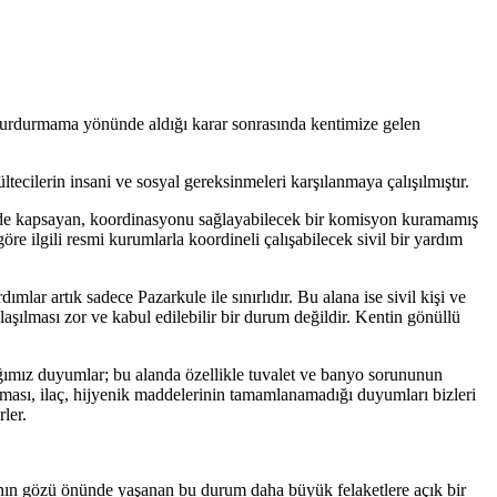
durdurmama yönünde aldığı karar sonrasında kentimize gelen
ecilerin insani ve sosyal gereksinmeleri karşılanmaya çalışılmıştır.
tleri de kapsayan, koordinasyonu sağlayabilecek bir komisyon kuramamış
 ilgili resmi kurumlarla koordineli çalışabilecek sivil bir yardım
lar artık sadece Pazarkule ile sınırlıdır. Bu alana ise sivil kişi ve
laşılması zor ve kabul edilebilir bir durum değildir. Kentin gönüllü
ığımız duyumlar; bu alanda özellikle tuvalet ve banyo sorununun
ması, ilaç, hijyenik maddelerinin tamamlanamadığı duyumları bizleri
ler.
anın gözü önünde yaşanan bu durum daha büyük felaketlere açık bir