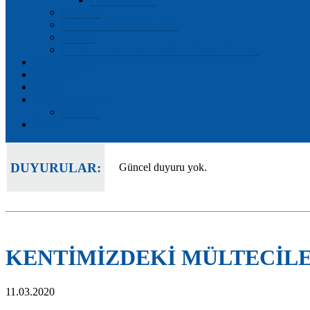
Mevzuat
Önceki Dönem Başkanları
Tarihçe
Önceki Dönemlerin Yürütme Kurulu Üyeleri
Kent Haberleri
Etkinlikler
Forum
Edirne Hakkında
Raporlar
İletişim
DUYURULAR:
Güncel duyuru yok.
KENTİMİZDEKİ MÜLTECİLE
11.03.2020