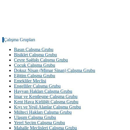
Çalışma Grupları
Basın Çalışma Grubu
Bisiklet Çalışma Grubu
Çevre Sağlığı Çalışma Grubu
Çocuk Çalışma Grubu
Dokuz Nisan (Mimar Sinan) Çalışma Grubu
Eğitim Çalışma Grubu
Emekliler Meclisi
Engelliler Çalışma Grubu
Hayvan Hakları Çalışma Grubu
İmar ve Kentleşme Çalışma Grubu
Kent Hava Kirliliği Çalışma Grubu
Kıyı ve Yeşil Alanlar Çalışma Grubu
Mülteci Hakları Çalışma Grubu
Ulaşım Çalışma Grubu
Yerel Seçim Çalışma Grubu
Mahalle Meclisleri Çalışma Grubu