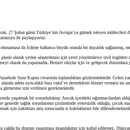
rak, 27 Şubat günü Türkiye’nin Avrupa’ya gitmek isteyen mültecileri 
kamuoyu ile paylaşıyoruz.
e olunamasa da Edirne halkınca büyük oranda bir duyarlık sağlanmış, mült
ve planlı olarak yerine ulaştırılması için yerel yönetimlerce sivil örgü
yi olarak da yapamadık. Benzer olaylar için ve gelişecek durumlara göre
zarkule Sınır Kapısı civarında toplandıkları gözlenmektedir. Gelen yardım
u alanda adeta ayrıcalıklı bazı vakıf ve derneklerin hizmet vermesi ise an
ana girmesine izin verilmesi gerekmektedir.
arında yaşatmak bir zorunluluktur. Ancak içerideki sığınmacılardan ald
re genelde sağlık sorunlarının çözümünde yetersizlik olduğu, çocuk ma
k için yaktıkları ateş sonucunda is koktuklarını bile dillendirmektedir
r. Bu çağda bu dramın yaşanması insanlığımız için kabul edilemez. Düny