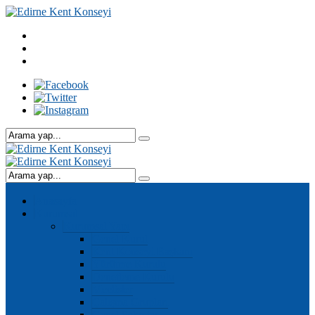
Anasayfa
Kurumsal
Kurumsal Yapı
Genel Kurul
Kent Konseyi Başkanı
Yürütme Kurulu
Denetleme Kurulu
Meclisler
Çalışma Grupları
Genel Sekreter