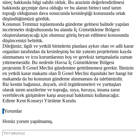
süreç hakkında bilgi sahibi olduk. Bu arazinin değerlendirilmesi
hakkında geçmişte dava olduğu ve bu alanın birinci sınıf tarım
toprağı olduğunun dava sonucunda kesinleştiği konusunda ortak
düşündüğümüzü gördük.
Konunun Temmuz toplantısında gündeme gelmesi halinde yapılan
incelemeler doğrultusunda bu alanda İç Gümrükleme Bölgesi
oluşturulamayacağı için olumsuz görüş beyan edilmesi konusunda
düşüncemizi belirttik.
Dileğimiz; ilgili ve yetkili birimlerin planlara aykırı olan ve adli karar
organları tarafından da kesinleşmiş bu tür yatırım projelerinin kayda
alınmaması ve icra kurumlarının boş ve gereksiz tartışmalarla zaman
yitirmemesidir. Bu nedenle Havsa İç Gümrükleme Bölgesi
projesinin İl Genel Meclisi gündemine getirilmemesi gerekir. İlimizin
en yetkili karar makamı olan İl Genel Meclisi dışındaki her hangi bir
makamda da bu konunun gündeme alınmaması da talebimizdir.
Biz kentin bağımsız, duyarlı, sivil örgütlenmeleri ve yurttaşları
olarak tarım arazilerine ve toprağa, suya, havaya, insana zarar
verebilecek girişimlere karşı anayasal hakkımızı kullanacağız.
Edirne Kent Konseyi Yürütme Kurulu
Yorumlar
Henüz yorum yapılmamış.