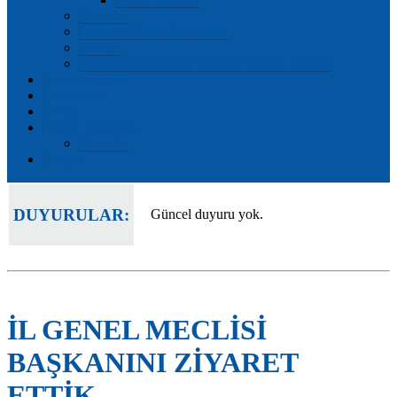
Mevzuat
Önceki Dönem Başkanları
Tarihçe
Önceki Dönemlerin Yürütme Kurulu Üyeleri
Kent Haberleri
Etkinlikler
Forum
Edirne Hakkında
Raporlar
İletişim
DUYURULAR:
Güncel duyuru yok.
İL GENEL MECLİSİ
BAŞKANINI ZİYARET
ETTİK