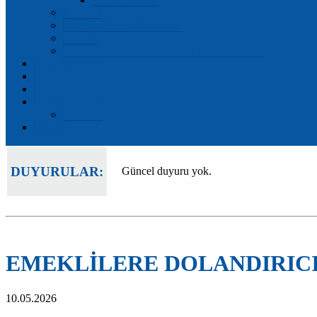
Mevzuat
Önceki Dönem Başkanları
Tarihçe
Önceki Dönemlerin Yürütme Kurulu Üyeleri
Kent Haberleri
Etkinlikler
Forum
Edirne Hakkında
Raporlar
İletişim
DUYURULAR:
Güncel duyuru yok.
EMEKLİLERE DOLANDIRIC
10.05.2026