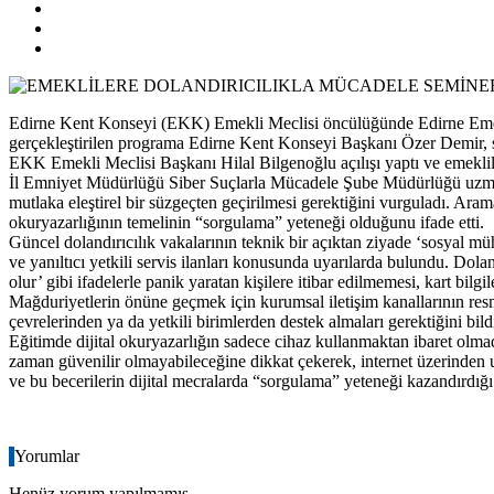
Edirne Kent Konseyi (EKK) Emekli Meclisi öncülüğünde Edirne Emekl
gerçekleştirilen programa Edirne Kent Konseyi Başkanı Özer Demir, siv
EKK Emekli Meclisi Başkanı Hilal Bilgenoğlu açılışı yaptı ve emekliler
İl Emniyet Müdürlüğü Siber Suçlarla Mücadele Şube Müdürlüğü uzmanlar
mutlaka eleştirel bir süzgeçten geçirilmesi gerektiğini vurguladı. Ar
okuryazarlığının temelinin “sorgulama” yeteneği olduğunu ifade etti.
Güncel dolandırıcılık vakalarının teknik bir açıktan ziyade ‘sosyal mühe
ve yanıltıcı yetkili servis ilanları konusunda uyarılarda bulundu. Dola
olur’ gibi ifadelerle panik yaratan kişilere itibar edilmemesi, kart bilg
Mağduriyetlerin önüne geçmek için kurumsal iletişim kanallarının res
çevrelerinden ya da yetkili birimlerden destek almaları gerektiğini bild
Eğitimde dijital okuryazarlığın sadece cihaz kullanmaktan ibaret olmadı
zaman güvenilir olmayabileceğine dikkat çekerek, internet üzerinden ul
ve bu becerilerin dijital mecralarda “sorgulama” yeteneği kazandırdığı
Yorumlar
Henüz yorum yapılmamış.