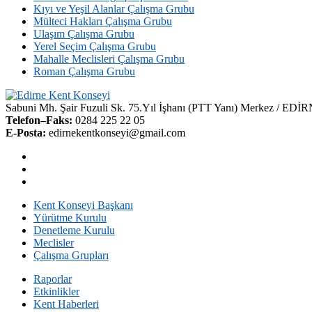
Kıyı ve Yeşil Alanlar Çalışma Grubu
Mülteci Hakları Çalışma Grubu
Ulaşım Çalışma Grubu
Yerel Seçim Çalışma Grubu
Mahalle Meclisleri Çalışma Grubu
Roman Çalışma Grubu
Sabuni Mh. Şair Fuzuli Sk. 75.Yıl İşhanı (PTT Yanı) Merkez / EDİ
Telefon–Faks:
0284 225 22 05
E-Posta:
edirnekentkonseyi@gmail.com
Kent Konseyi Başkanı
Yürütme Kurulu
Denetleme Kurulu
Meclisler
Çalışma Grupları
Raporlar
Etkinlikler
Kent Haberleri