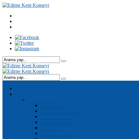
Anasayfa
Kurumsal
Kurumsal Yapı
Genel Kurul
Kent Konseyi Başkanı
Yürütme Kurulu
Denetleme Kurulu
Meclisler
Çalışma Grupları
Genel Sekreter