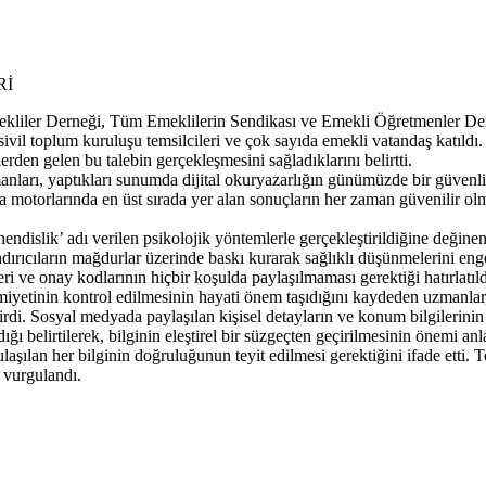
iler Derneği, Tüm Emeklilerin Sendikası ve Emekli Öğretmenler Derne
il toplum kuruluşu temsilcileri ve çok sayıda emekli vatandaş katıldı.
den gelen bu talebin gerçekleşmesini sağladıklarını belirtti.
ı, yaptıkları sunumda dijital okuryazarlığın günümüzde bir güvenlik zo
ama motorlarında en üst sırada yer alan sonuçların her zaman güvenilir 
ndislik’ adı verilen psikolojik yöntemlerle gerçekleştirildiğine değinen 
ndırıcıların mağdurlar üzerinde baskı kurarak sağlıklı düşünmelerini enge
ileri ve onay kodlarının hiçbir koşulda paylaşılmaması gerektiği hatırlatıld
miyetinin kontrol edilmesinin hayati önem taşıdığını kaydeden uzmanlar
irdi. Sosyal medyada paylaşılan kişisel detayların ve konum bilgilerinin f
ğı belirtilerek, bilginin eleştirel bir süzgeçten geçirilmesinin önemi an
aşılan her bilginin doğruluğunun teyit edilmesi gerektiğini ifade etti. 
 vurgulandı.