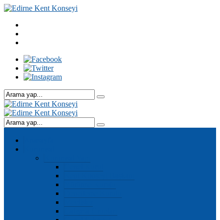
Anasayfa
Kurumsal
Kurumsal Yapı
Genel Kurul
Kent Konseyi Başkanı
Yürütme Kurulu
Denetleme Kurulu
Meclisler
Çalışma Grupları
Genel Sekreter