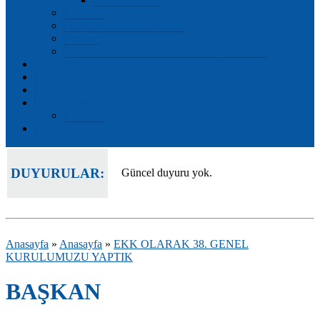
Mevzuat
Önceki Dönem Başkanları
Tarihçe
Önceki Dönemlerin Yürütme Kurulu Üyeleri
Kent Haberleri
Etkinlikler
Forum
Edirne Hakkında
Raporlar
İletişim
DUYURULAR:
Güncel duyuru yok.
Anasayfa
»
Anasayfa
»
EKK OLARAK 38. GENEL
KURULUMUZU YAPTIK
BAŞKAN