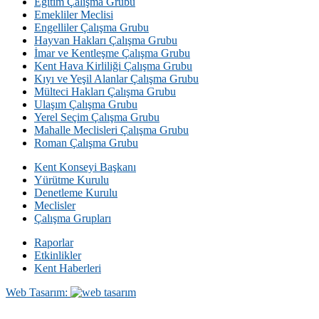
Eğitim Çalışma Grubu
Emekliler Meclisi
Engelliler Çalışma Grubu
Hayvan Hakları Çalışma Grubu
İmar ve Kentleşme Çalışma Grubu
Kent Hava Kirliliği Çalışma Grubu
Kıyı ve Yeşil Alanlar Çalışma Grubu
Mülteci Hakları Çalışma Grubu
Ulaşım Çalışma Grubu
Yerel Seçim Çalışma Grubu
Mahalle Meclisleri Çalışma Grubu
Roman Çalışma Grubu
Kent Konseyi Başkanı
Yürütme Kurulu
Denetleme Kurulu
Meclisler
Çalışma Grupları
Raporlar
Etkinlikler
Kent Haberleri
Web Tasarım: