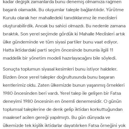
kadar değişik zamanlarda bunu denemiş olmamıza rağmen
başarılı olamadık. Bu oluşumlar taleple bağlantılıdır. Yürütme
Kurulu olarak her mahalledeki tanıdıklarımız ile meclisleri
oluşturabilirdik. Ancak bu sahici olmazdı. Bu nedenle zamana
bıraktık. Son yerel seçimde gördük ki Mahalle Meclisleri artık
ülke gündeminde ve tüm siyasi partiler bunu vaat ediyor.
Hatta iktidardaki parti seçim öncesinde bununla ilgili 11
maddelik bir yönetim modeli hazırlayacağını bile söyledi.
Sonuçta toplumun siyasal kesimleri bunu istiyor haldeler.
Bizden önce yerel talepler doğrultusunda bunu başaran
kentlerimiz oldu. Zaten ülkemizde bunun yaşanmış örnekleri
1980 öncesinden beri vardı. Yerel talep ile gelişen bir Fatsa
deneyimi 1980 öncesinin en önemli denemesidir. O günün
toplumsal taleplerine de denk gelip iktidarı korkuttuğundan
maalesef acilen gereği yapılmıştı. Bu gün dünyada ve
ülkemizde tek kişilik iktidarlar dayatılırken Fatsa örneğini yok