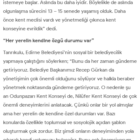
istemeye başlar. Aslında bu daha iyidir. Böylelikle de aslında
olgunlaşma sürecini 13 – 15 senede yaşamış olduk. Daha
önce kent meclisi vardı ve yönetmeliği çıkınca kent
konseyine evrildik” dedi.
“Her yerelin kendine özgü durumu var”
Tanrıkulu, Edirne Belediyesi’nin sosyal bir belediyecilik
yapmaya çalıştığını söylerken; “Bunu da her zaman gündeme
getiriyoruz. Belediye Başkanımız Recep Gürkan da
yönetişimin çok önemli olduğunu söylüyor ve halkla beraber
yönetmek noktasında gündeme getiriyoruz. O nedenle şu
an Odunpazarı Kent Konseyi de, Nilüfer Kent Konseyi de çok
önemli deneyimlerini anlatacak. Çünkü onlar bir yol almışlar
ama her yerelin de kendine özel durumları var. Bazı
konularda özellikle toplumsal ve sosyolojik açıdan şablon
oluşturmak çok zordur. Biz şimdi onların deneyiminden yola
çıkarak kendi yolumuzu bulacağız. Bunu çok önemsiyorum.