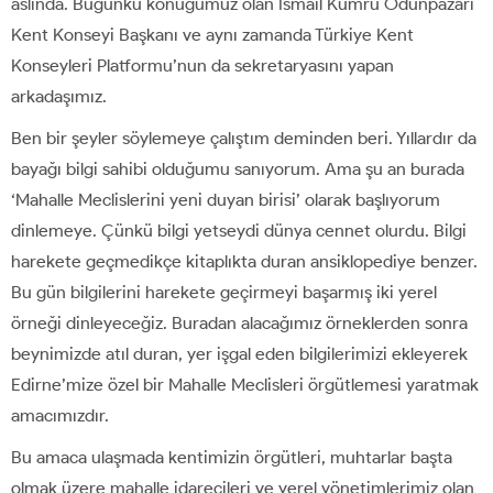
aslında. Bugünkü konuğumuz olan İsmail Kumru Odunpazarı
Kent Konseyi Başkanı ve aynı zamanda Türkiye Kent
Konseyleri Platformu’nun da sekretaryasını yapan
arkadaşımız.
Ben bir şeyler söylemeye çalıştım deminden beri. Yıllardır da
bayağı bilgi sahibi olduğumu sanıyorum. Ama şu an burada
‘Mahalle Meclislerini yeni duyan birisi’ olarak başlıyorum
dinlemeye. Çünkü bilgi yetseydi dünya cennet olurdu. Bilgi
harekete geçmedikçe kitaplıkta duran ansiklopediye benzer.
Bu gün bilgilerini harekete geçirmeyi başarmış iki yerel
örneği dinleyeceğiz. Buradan alacağımız örneklerden sonra
beynimizde atıl duran, yer işgal eden bilgilerimizi ekleyerek
Edirne’mize özel bir Mahalle Meclisleri örgütlemesi yaratmak
amacımızdır.
Bu amaca ulaşmada kentimizin örgütleri, muhtarlar başta
olmak üzere mahalle idarecileri ve yerel yönetimlerimiz olan