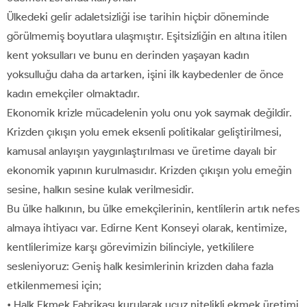
Ülkedeki gelir adaletsizliği ise tarihin hiçbir döneminde
görülmemiş boyutlara ulaşmıştır. Eşitsizliğin en altına itilen
kent yoksulları ve bunu en derinden yaşayan kadın
yoksulluğu daha da artarken, işini ilk kaybedenler de önce
kadın emekçiler olmaktadır.
Ekonomik krizle mücadelenin yolu onu yok saymak değildir.
Krizden çıkışın yolu emek eksenli politikalar geliştirilmesi,
kamusal anlayışın yaygınlaştırılması ve üretime dayalı bir
ekonomik yapının kurulmasıdır. Krizden çıkışın yolu emeğin
sesine, halkın sesine kulak verilmesidir.
Bu ülke halkının, bu ülke emekçilerinin, kentlilerin artık nefes
almaya ihtiyacı var. Edirne Kent Konseyi olarak, kentimize,
kentlilerimize karşı görevimizin bilinciyle, yetkililere
sesleniyoruz: Geniş halk kesimlerinin krizden daha fazla
etkilenmemesi için;
• Halk Ekmek Fabrikası kurularak ucuz nitelikli ekmek üretimi