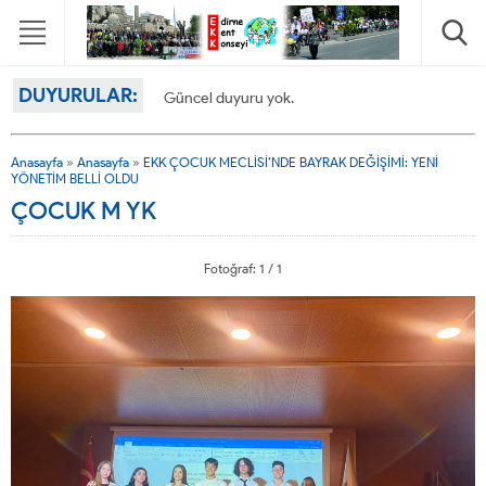
DUYURULAR:
Güncel duyuru yok.
Anasayfa
»
Anasayfa
»
EKK ÇOCUK MECLİSİ’NDE BAYRAK DEĞİŞİMİ: YENİ
YÖNETİM BELLİ OLDU
ÇOCUK M YK
Fotoğraf: 1 / 1