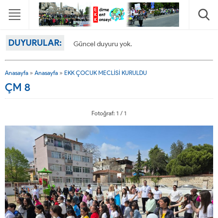
DUYURULAR:
Güncel duyuru yok.
Anasayfa
»
Anasayfa
»
EKK ÇOCUK MECLİSİ KURULDU
ÇM 8
Fotoğraf: 1 / 1