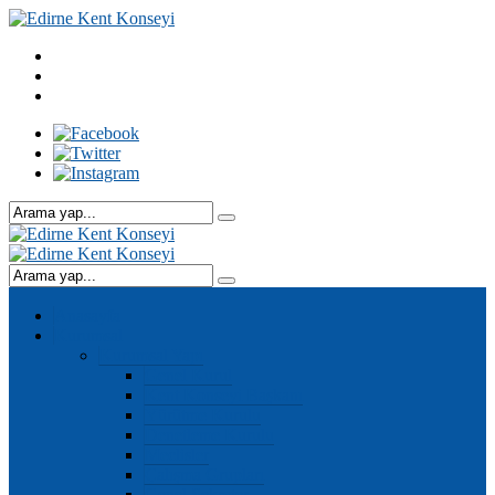
Anasayfa
Kurumsal
Kurumsal Yapı
Genel Kurul
Kent Konseyi Başkanı
Yürütme Kurulu
Denetleme Kurulu
Meclisler
Çalışma Grupları
Genel Sekreter