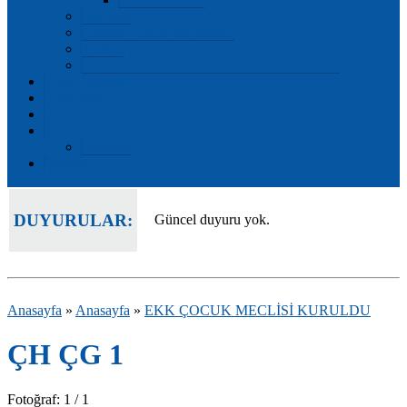
Mevzuat
Önceki Dönem Başkanları
Tarihçe
Önceki Dönemlerin Yürütme Kurulu Üyeleri
Kent Haberleri
Etkinlikler
Forum
Edirne Hakkında
Raporlar
İletişim
DUYURULAR:
Güncel duyuru yok.
Anasayfa
»
Anasayfa
»
EKK ÇOCUK MECLİSİ KURULDU
ÇH ÇG 1
Fotoğraf: 1 / 1