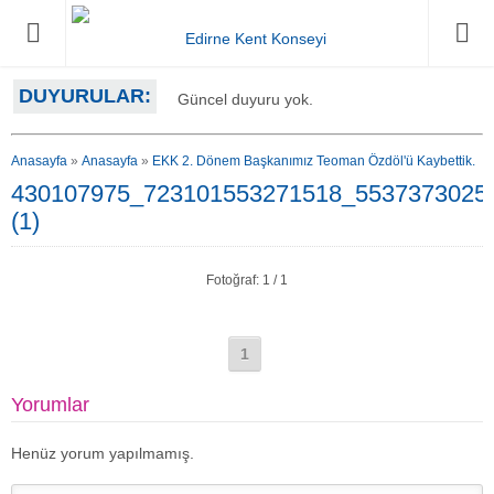
DUYURULAR:
Güncel duyuru yok.
Anasayfa
»
Anasayfa
»
EKK 2. Dönem Başkanımız Teoman Özdöl'ü Kaybettik.
430107975_723101553271518_5537373025
(1)
Fotoğraf: 1 / 1
1
Yorumlar
Henüz yorum yapılmamış.