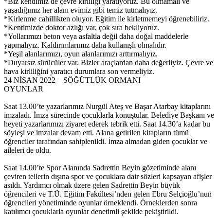
*Biz kendimiz de çevre kirliliği yaratıyoruz. Bu olmamalı ve
yaşadığımız her alanı evimiz gibi temiz tutmalıyız.
*Kirlenme cahillikten oluyor. Eğitim ile kirletmemeyi öğrenebiliriz.
*Kentimizde doktor azlığı var, çok sıra bekliyoruz.
*Yollarımızı beton veya asfaltla değil daha doğal maddelerle
yapmalıyız. Kaldırımlarımız daha kullanışlı olmalıdır.
*Yeşil alanlarımızı, oyun alanlarımızı arttırmalıyız.
*Duyarsız sürücüler var. Bizler araçlardan daha değerliyiz. Çevre ve
hava kirliliğini yaratıcı durumlara son vermeliyiz.
24 NİSAN 2022 – SÖĞÜTLÜK ORMANI
OYUNLAR
Saat 13.00’te yazarlarımız Nurgül Ateş ve Başar Atarbay kitaplarını
imzaladı. İmza sürecinde çocuklarla konuştular. Belediye Başkanı ve
heyeti yazarlarımızı ziyaret ederek tebrik etti. Saat 14.30’a kadar bu
söyleşi ve imzalar devam etti. Alana getirilen kitapların tümü
öğrenciler tarafından sahiplenildi. İmza almadan giden çocuklar ve
aileleri de oldu.
Saat 14.00’te Spor Alanında Sadrettin Beyin gözetiminde alanı
çeviren tellerin dışına spor ve çocuklara dair sözleri kapsayan afişler
asıldı. Yardımcı olmak üzere gelen Sadrettin Beyin büyük
öğrencileri ve T.Ü. Eğitim Fakültesi’nden gelen Ebru Selçioğlu’nun
öğrencileri yönetiminde oyunlar örneklendi. Örneklerden sonra
katılımcı çocuklarla oyunlar denetimli şekilde pekiştirildi.