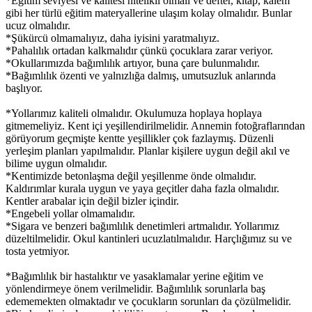
*Eğitim seviyesi ve kalitesi nitelikli olmalı ve defter, kitap, kalem
gibi her türlü eğitim materyallerine ulaşım kolay olmalıdır. Bunlar
ucuz olmalıdır.
*Şükürcü olmamalıyız, daha iyisini yaratmalıyız.
*Pahalılık ortadan kalkmalıdır çünkü çocuklara zarar veriyor.
*Okullarımızda bağımlılık artıyor, buna çare bulunmalıdır.
*Bağımlılık özenti ve yalnızlığa dalmış, umutsuzluk anlarında
başlıyor.
*Yollarımız kaliteli olmalıdır. Okulumuza hoplaya hoplaya
gitmemeliyiz. Kent içi yeşillendirilmelidir. Annemin fotoğraflarından
görüyorum geçmişte kentte yeşillikler çok fazlaymış. Düzenli
yerleşim planları yapılmalıdır. Planlar kişilere uygun değil akıl ve
bilime uygun olmalıdır.
*Kentimizde betonlaşma değil yeşillenme önde olmalıdır.
Kaldırımlar kurala uygun ve yaya geçitler daha fazla olmalıdır.
Kentler arabalar için değil bizler içindir.
*Engebeli yollar olmamalıdır.
*Sigara ve benzeri bağımlılık denetimleri artmalıdır. Yollarımız
düzeltilmelidir. Okul kantinleri ucuzlatılmalıdır. Harçlığımız su ve
tosta yetmiyor.
*Bağımlılık bir hastalıktır ve yasaklamalar yerine eğitim ve
yönlendirmeye önem verilmelidir. Bağımlılık sorunlarla baş
edememekten olmaktadır ve çocukların sorunları da çözülmelidir.