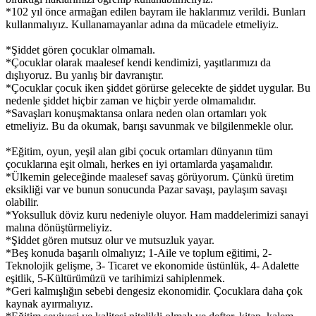
*102 yıl önce armağan edilen bayram ile haklarımız verildi. Bunları
kullanmalıyız. Kullanamayanlar adına da mücadele etmeliyiz.
*Şiddet gören çocuklar olmamalı.
*Çocuklar olarak maalesef kendi kendimizi, yaşıtlarımızı da
dışlıyoruz. Bu yanlış bir davranıştır.
*Çocuklar çocuk iken şiddet görürse gelecekte de şiddet uygular. Bu
nedenle şiddet hiçbir zaman ve hiçbir yerde olmamalıdır.
*Savaşları konuşmaktansa onlara neden olan ortamları yok
etmeliyiz. Bu da okumak, barışı savunmak ve bilgilenmekle olur.
*Eğitim, oyun, yeşil alan gibi çocuk ortamları dünyanın tüm
çocuklarına eşit olmalı, herkes en iyi ortamlarda yaşamalıdır.
*Ülkemin geleceğinde maalesef savaş görüyorum. Çünkü üretim
eksikliği var ve bunun sonucunda Pazar savaşı, paylaşım savaşı
olabilir.
*Yoksulluk döviz kuru nedeniyle oluyor. Ham maddelerimizi sanayi
malına dönüştürmeliyiz.
*Şiddet gören mutsuz olur ve mutsuzluk yayar.
*Beş konuda başarılı olmalıyız; 1-Aile ve toplum eğitimi, 2-
Teknolojik gelişme, 3- Ticaret ve ekonomide üstünlük, 4- Adalette
eşitlik, 5-Kültürümüzü ve tarihimizi sahiplenmek.
*Geri kalmışlığın sebebi dengesiz ekonomidir. Çocuklara daha çok
kaynak ayırmalıyız.