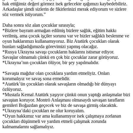
hak ettiğimiz değeri görmez isek gelecekte ışığımızı kaybedebiliriz.
Arkadaşlar şimdi sizlerin de fikirlerinizi merak ediyorum ve sizlere
söz vermek istiyorum.”
Daha sonra söz alan çocuklar sırasıyla;
*Bizlere bayram armağan edilmiş bizlere sağlık, eğitim hakkı
verilmiş, ama çocuk işçiler sorunu var ve bizler sağlıklı beslenme ve
oyun haklarımızı kullanamıyoruz. Biz Atatürk çocukları olarak
bunları sağladığımızda görevimizi yapmış olacağız.
*Rusya Ukrayna savaşı çocukların haklarını istismar ediyor.
Savaşlar olmamalı çünkü en çok biz çocuklar zarar görüyoruz.
*Ukrayna’nın çocukları ölüyor, bir şey yapılmalıdır.
*Savaşta mağdur olan çocuklara yardım etmeliyiz. Onları
korumalıyız ve savaş sona ermelidir.
*Atatürk’ün çocukları olarak savaşların olmadığı bir dünyayı
özlüyoruz.
*Mustafa Kemal Atatürk yaşıyor çünkü onun yaptığı anlaşmalar bizi
savaştan koruyor. Montrö Anlaşması olmasaydı savaşan tarafların
gemileri Boğazdan geçecek ve biz de savaşa girmiş olacaktık.
*Ukrayna’daki çocukları ne olur koruyalım.
*Oyun hakkımız var ama kullanamıyor isek çalışmaya zorlanan
çocukları düşünmeli ve yardım etmeli çalışmak zorunda
kalmamalarını sağlamalıyız.