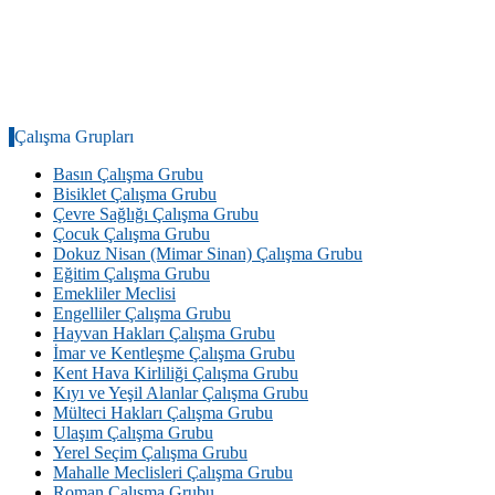
Çalışma Grupları
Basın Çalışma Grubu
Bisiklet Çalışma Grubu
Çevre Sağlığı Çalışma Grubu
Çocuk Çalışma Grubu
Dokuz Nisan (Mimar Sinan) Çalışma Grubu
Eğitim Çalışma Grubu
Emekliler Meclisi
Engelliler Çalışma Grubu
Hayvan Hakları Çalışma Grubu
İmar ve Kentleşme Çalışma Grubu
Kent Hava Kirliliği Çalışma Grubu
Kıyı ve Yeşil Alanlar Çalışma Grubu
Mülteci Hakları Çalışma Grubu
Ulaşım Çalışma Grubu
Yerel Seçim Çalışma Grubu
Mahalle Meclisleri Çalışma Grubu
Roman Çalışma Grubu