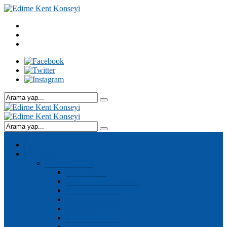
Anasayfa
Kurumsal
Kurumsal Yapı
Genel Kurul
Kent Konseyi Başkanı
Yürütme Kurulu
Denetleme Kurulu
Meclisler
Çalışma Grupları
Genel Sekreter