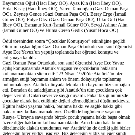
Bayramcan Oğul (Hacı İlbey OO), Ayaz Kın (Hacı İlbey OO),
Erdal Kısaç (Hacı İlbey OO), Yaren Tamdoğan (Gazi Osman Paşa
OO), Zeynep Gence (Gazi Osman Paşa OO), Beray Erge (İsmail
Güner OO), Fulye Ölez (Gazi Osman Paşa OO), Utku Gül (Hacı
İlbey OO), Esmanur Kurt (İsmail Güner OO), Sevgi Aslınur Altın
(İsmail Güner OO) ve Hüma Ceren Gedik (Yusuf Hoca OO)
Ödül töreninden sonra “Çocuklar Konuşuyor” etkinliğine geçildi.
Oturum başkanlığını Gazi Osman Paşa Ortaokulu son sınıf öğrencisi
Ayşe Ece Yavuz’un yaptığı toplantıda her öğrenci konuştu ve
tartışmaya katıldı.
Gazi Osman Paşa Ortaokulu son sınıf öğrencisi Ayşe Ece Yavuz
açılış konuşmasında Atatürk vurgusu ve çocukların haklarını
kullanamamaktan sitem etti: “23 Nisan 1920’de Atatürk’ün bize
armağan ettiği bayramın anlam ve önemi dolayısıyla toplanmış
bulunmaktayız. Atatürk dünyada tek olan bu bayramı bize armağan
etti. Buradan da anladığımız gibi Atatürk’ün tüm çocuklara çok
değer verirdi. Onları sever ve saygı duyardı. Fakat biz günümüzde
çocuklar olarak hak ettiğimiz değeri görmediğimizi düşünmekteyiz.
Eğitim hakkı yaşama hakkı, barınma hakkı ve sağlık hakkı gibi
haklarımızı kullanamamaktayız. Özellikle bugünlerde yaşanan
Rusya- Ukrayna savaşında birçok çocuk yaşama hakkı başta olmak
üzere diğer haklarını kullanamamaktadır. Ama bizim hala bunu
düzeltmekle alakalı umudumuz var. Atatürk’ün de dediği gibi bizler
geleceğin birer yıldızı, ışığıyız. Biz geleceğin yıldızları eğer şimdi