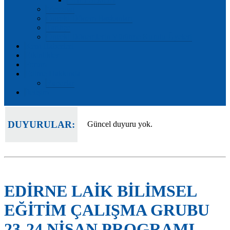
Mevzuat
Önceki Dönem Başkanları
Tarihçe
Önceki Dönemlerin Yürütme Kurulu Üyeleri
Kent Haberleri
Etkinlikler
Forum
Edirne Hakkında
Raporlar
İletişim
DUYURULAR:
Güncel duyuru yok.
EDİRNE LAİK BİLİMSEL
EĞİTİM ÇALIŞMA GRUBU
23-24 NİSAN PROGRAMI