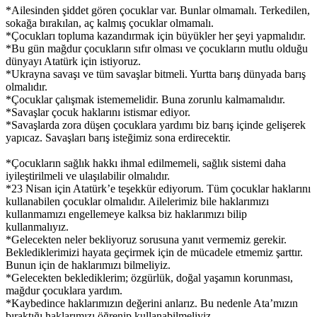
*Ailesinden şiddet gören çocuklar var. Bunlar olmamalı. Terkedilen,
sokağa bırakılan, aç kalmış çocuklar olmamalı.
*Çocukları topluma kazandırmak için büyükler her şeyi yapmalıdır.
*Bu gün mağdur çocukların sıfır olması ve çocukların mutlu olduğu
dünyayı Atatürk için istiyoruz.
*Ukrayna savaşı ve tüm savaşlar bitmeli. Yurtta barış dünyada barış
olmalıdır.
*Çocuklar çalışmak istememelidir. Buna zorunlu kalmamalıdır.
*Savaşlar çocuk haklarını istismar ediyor.
*Savaşlarda zora düşen çocuklara yardımı biz barış içinde gelişerek
yapıcaz. Savaşları barış isteğimiz sona erdirecektir.
*Çocukların sağlık hakkı ihmal edilmemeli, sağlık sistemi daha
iyileştirilmeli ve ulaşılabilir olmalıdır.
*23 Nisan için Atatürk’e teşekkür ediyorum. Tüm çocuklar haklarını
kullanabilen çocuklar olmalıdır. Ailelerimiz bile haklarımızı
kullanmamızı engellemeye kalksa biz haklarımızı bilip
kullanmalıyız.
*Gelecekten neler bekliyoruz sorusuna yanıt vermemiz gerekir.
Beklediklerimizi hayata geçirmek için de mücadele etmemiz şarttır.
Bunun için de haklarımızı bilmeliyiz.
*Gelecekten beklediklerim; özgürlük, doğal yaşamın korunması,
mağdur çocuklara yardım.
*Kaybedince haklarımızın değerini anlarız. Bu nedenle Ata’mızın
bıraktığı haklarımızı öğrenip kullanabilmeliyiz.