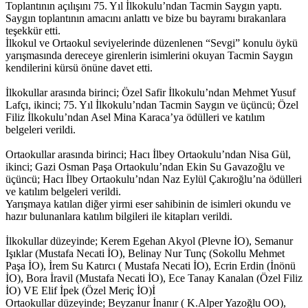
Toplantının açılışını 75. Yıl İlkokulu’ndan Tacmin Saygın yaptı.
Saygın toplantının amacını anlattı ve bize bu bayramı bırakanlara
teşekkür etti.
İlkokul ve Ortaokul seviyelerinde düzenlenen “Sevgi” konulu öykü
yarışmasında dereceye girenlerin isimlerini okuyan Tacmin Saygın
kendilerini kürsü önüne davet etti.
İlkokullar arasında birinci; Özel Safir İlkokulu’ndan Mehmet Yusuf
Lafçı, ikinci; 75. Yıl İlkokulu’ndan Tacmin Saygın ve üçüncü; Özel
Filiz İlkokulu’ndan Asel Mina Karaca’ya ödülleri ve katılım
belgeleri verildi.
Ortaokullar arasında birinci; Hacı İlbey Ortaokulu’ndan Nisa Gül,
ikinci; Gazi Osman Paşa Ortaokulu’ndan Ekin Su Gavazoğlu ve
üçüncü; Hacı İlbey Ortaokulu’ndan Naz Eylül Çakıroğlu’na ödülleri
ve katılım belgeleri verildi.
Yarışmaya katılan diğer yirmi eser sahibinin de isimleri okundu ve
hazır bulunanlara katılım bilgileri ile kitapları verildi.
İlkokullar düzeyinde; Kerem Egehan Akyol (Plevne İO), Semanur
Işıklar (Mustafa Necati İO), Belinay Nur Tunç (Sokollu Mehmet
Paşa İO), İrem Su Katırcı ( Mustafa Necati İO), Ecrin Erdin (İnönü
İO), Bora İravil (Mustafa Necati İO), Ece Tanay Kanalan (Özel Filiz
İO) VE Elif İpek (Özel Meriç İO)İ
Ortaokullar düzeyinde; Beyzanur İnanır ( K.Alper Yazoğlu OO),