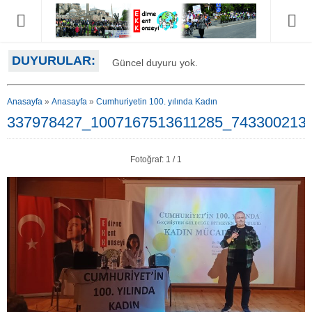
DUYURULAR:
Güncel duyuru yok.
Anasayfa
»
Anasayfa
»
Cumhuriyetin 100. yılında Kadın
337978427_1007167513611285_743300213
Fotoğraf: 1 / 1