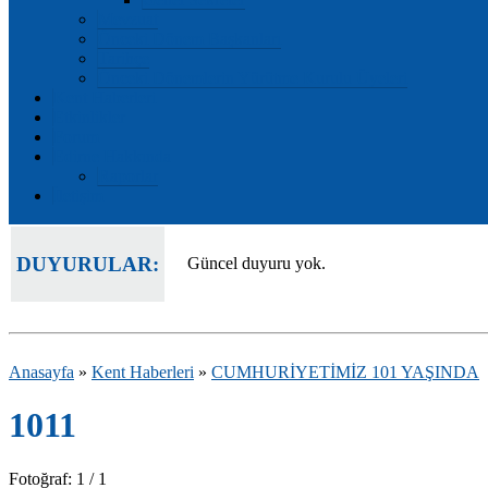
Mevzuat
Önceki Dönem Başkanları
Tarihçe
Önceki Dönemlerin Yürütme Kurulu Üyeleri
Kent Haberleri
Etkinlikler
Forum
Edirne Hakkında
Raporlar
İletişim
DUYURULAR:
Güncel duyuru yok.
Anasayfa
»
Kent Haberleri
»
CUMHURİYETİMİZ 101 YAŞINDA
1011
Fotoğraf: 1 / 1