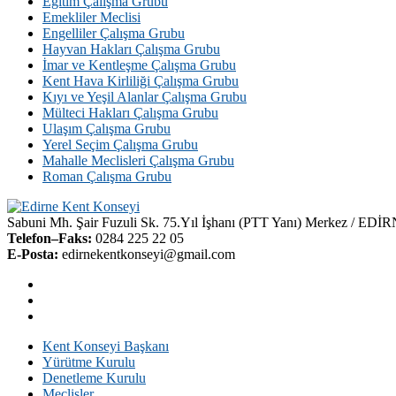
Eğitim Çalışma Grubu
Emekliler Meclisi
Engelliler Çalışma Grubu
Hayvan Hakları Çalışma Grubu
İmar ve Kentleşme Çalışma Grubu
Kent Hava Kirliliği Çalışma Grubu
Kıyı ve Yeşil Alanlar Çalışma Grubu
Mülteci Hakları Çalışma Grubu
Ulaşım Çalışma Grubu
Yerel Seçim Çalışma Grubu
Mahalle Meclisleri Çalışma Grubu
Roman Çalışma Grubu
Sabuni Mh. Şair Fuzuli Sk. 75.Yıl İşhanı (PTT Yanı) Merkez / EDİ
Telefon–Faks:
0284 225 22 05
E-Posta:
edirnekentkonseyi@gmail.com
Kent Konseyi Başkanı
Yürütme Kurulu
Denetleme Kurulu
Meclisler