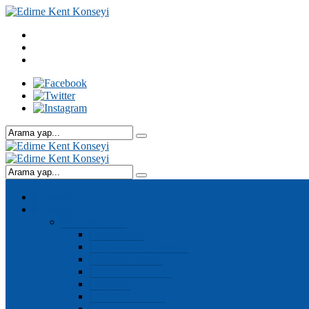
Anasayfa
Kurumsal
Kurumsal Yapı
Genel Kurul
Kent Konseyi Başkanı
Yürütme Kurulu
Denetleme Kurulu
Meclisler
Çalışma Grupları
Genel Sekreter