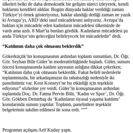
ülkeleri belki de daha demokratik bir gelişim süreci izleyerek, kendi
haklarını kendileri aldılar. Bugün dünyada haklar verildiği zaman
Türkiye’yi örnek gösteriyoruz, haklar alındığı dediği zaman ne yazık
ki Avrupa’yı, ABD’deki sınıf mücadelesini anlıyoruz. Avrupa’da
hakları için mücadele eden kadınların mücadelesi ülkemizde de
vardı ama azdı. 8 Mart’ta bunları gördük. Kadınların mücadelesi şu
anda Türkiye’nin geleceğini belirleyecek bir mücadeledir” dedi.
“Katılımın daha çok olmasını beklerdik”
Gökerküçük’ün konuşmasının ardından toplantı sunumları, Dr. Öğr.
Gör. Seyhan Bilir Güler’in moderatörlüğünde başladı. Güler, sunum
öncesi konuşmasında katılım sayısının azlığına dikkat çekerken;
“Katılımın daha çok olmasını beklerdik. Fakat belirli nedenlerle
toplantımızda, bir arkadaşımızın da rahatsızlığı nedeniyle iki
panelistimiz var. Kent Konseyi’ne bu etkinliği için teşekkür
ediyoruz” sözlerine yer verdi. Güler’in konuşmasının ardından
toplantıda Doç. Dr. Fatma Pervin Bilir, ‘Kadın ve Spor’, Dr. Öğr.
Gör. Gökben Demirbaş da ‘Kadınların siyasal yaşama katılımı’
konularında sunum yaptılar. Toplantı, panelistlere teşekkür
belgelerinin takdim edilmesi ile sona erdi. “””
Programın açılışını Arif Kuday yaptı.