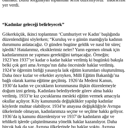
yer verdi.
“Kadınlar geleceği belirleyecek”
Gökerküçük, ikinci toplantının ‘Cumhuriyet ve Kadın’ başlığında
düzenlendiğini söylerken; “Kuruluş ve o günün mantığıyla kadının
durumunu anlatacağız. O günden bugüne geldik ve nasıl bir süreç
işledik? Hatalarımız, eksiklerimiz neler? Yarın egemen olmak için
kadınlarımızın ne yapması gerektiğini tartışacağız. Örneğin;
1923’ten 1937’ye kadar o kadar haklar verilmiş ki bugünkü bakışla
belki çok geri ama Avrupa’nın daha öncesinde haklar verilmiş.
1924’te öğrenim birliği yasasıyla laik eğitim kurumları oluşturulmuş.
Daha önce kızlar ve erkekler ayrıyken, Milli Eğitim Bakanlığı’na
bağlı olarak karma eğitime geçilmiş. 1926’da Medeni Kanun,
1930’da kadın ve çocukların korunmasına ilişkin düzenlemeyle
doğum izni gelmiş. Kadınlara belediyelerde görev alma hakkı
verilmiş. 1933’te kız çocuklarına mesleki eğitim vermek amacıyla
okullar açılıyor. Köy kanununda değişiklikler yapılıp kadınlar
köylerde muhtar olabiliyor. 1934’te anayasa değişikliğiyle Avrupa
ülkelerinde olmayan, kadınlarımıza seçme ve seçilme hakkı geliyor.
1936’da iş kanunu düzenleniyor ve 1937’de kadınların ağır ve
tehlikeli işlerde çalıştırılmasına yönelik haklar kazanılıyor. Daha
birçok hak da var. Avrupa ülkelerinde bu haklar yoktu. Avrupa