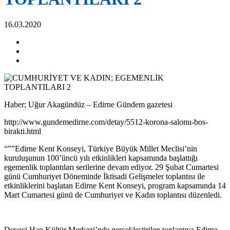
16.03.2020
Haber; Uğur Akagündüz – Edirne Gündem gazetesi
http://www.gundemedirne.com/detay/5512-korona-salonu-bos-
birakti.html
“””Edirne Kent Konseyi, Türkiye Büyük Millet Meclisi’nin
kuruluşunun 100’üncü yılı etkinlikleri kapsamında başlattığı
egemenlik toplantıları serilerine devam ediyor. 29 Şubat Cumartesi
günü Cumhuriyet Döneminde İktisadi Gelişmeler toplantısı ile
etkinliklerini başlatan Edirne Kent Konseyi, program kapsamında 14
Mart Cumartesi günü de Cumhuriyet ve Kadın toplantısı düzenledi.
Deveci Han Kültür Merkezi’nde gerçekleştirilen toplantıya Edirne