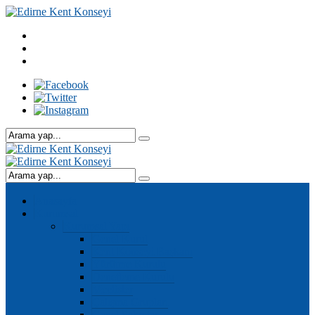
Anasayfa
Kurumsal
Kurumsal Yapı
Genel Kurul
Kent Konseyi Başkanı
Yürütme Kurulu
Denetleme Kurulu
Meclisler
Çalışma Grupları
Genel Sekreter