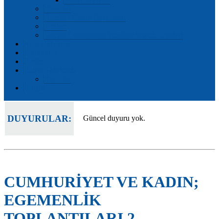
Mevzuat
Önceki Dönem Başkanları
Tarihçe
Önceki Dönemlerin Yürütme Kurulu Üyeleri
Kent Haberleri
Etkinlikler
Forum
Edirne Hakkında
Raporlar
İletişim
DUYURULAR:
Güncel duyuru yok.
CUMHURİYET VE KADIN;
EGEMENLİK
TOPLANTILARI 2