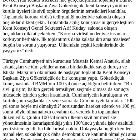
Kent Konseyi Başkanı Ziya Gökerküçük, kent konseyi yürütme
kurulu üyeleri ile sivil toplum örgütlerinin temsilcileri katıldılar.
Toplantıda korona virüsü tedirginliği nedeniyle salonda oluşan
boşluklar dikkat çekti. Toplantıda açılış konuşmasını gerçekleştiren
Kent Konseyi Genel Sekreteri Arif Kuday, salonda oluşan
boşluklara dikkat çekerken; “Korona virüsü nedeniyle insanlar
korkuyor herhalde. İlk toplantımız daha kalabalıktı ama maalesef
bugün bu sorunu yaşıyoruz. Ülkemizin çeşitli kesimlerinde de
yaşıyoruz” dedi.
Türkiye Cumhuriyeti’nin kurucusu Mustafa Kemal Atatürk, silah
arkadaşları ve tüm şehitler anısına bir dakikalık saygı duruşu ve
İstiklal Marşı’nın okunması ile başlayan toplantıda Kent Konseyi
Başkanı Ziya Gökerküçük de bir konuşma yaptı. Gökerküçük,
konuşmasında TBMM’nin 100 yıl önce açıldığını belirtirken; “Bu
sivil girişim, halkın gerçek temsiliyeti seçimle olmasa da sonuçta
mücadele içinden gelen insanlardı. Cumhuriyetin kuruluşunu ve
kurtuluşunu sağladılar. 3 sene sonra da Cumhuriyeti kurdular. ‘100
yıl sonra böyle mi olmalıydı?’ sorusundan hareket ederek ve 100 yıl
sonra böyle olmamalıydı cevabını da vererek bu toplantıları
düzenledik. Çünkü 100 yıl sonra ülkenin sivil bir meclisle
yönetilmesinin kararlaştırıldığı yılın 100’üncü yılında işlev azaltıldı,
yeni sistem geldi, bu bile tartışılır oldu. Dolayısıyla bugün kentler,
mahalleler, sokaklar çok daha demokratik ve katılımlı olmalıydı ama
olamadı. Bunu sorgulayan toplantılar serisi düzenliyoruz” ifadelerine