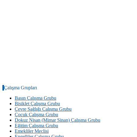
Çalışma Grupları
Basın Çalışma Grubu
Bisiklet Çalışma Grubu
Çevre Sağlığı Çalışma Grubu
Çocuk Çalışma Grubu
Dokuz Nisan (Mimar Sinan) Çalışma Grubu
Eğitim Çalışma Grubu
Emekliler Meclisi
Engelliler Çalışma Grubu