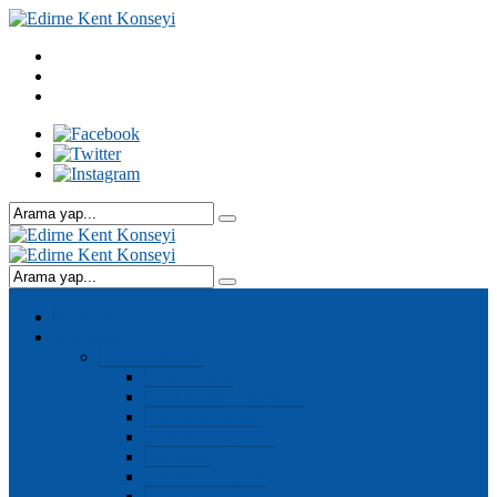
Anasayfa
Kurumsal
Kurumsal Yapı
Genel Kurul
Kent Konseyi Başkanı
Yürütme Kurulu
Denetleme Kurulu
Meclisler
Çalışma Grupları
Genel Sekreter