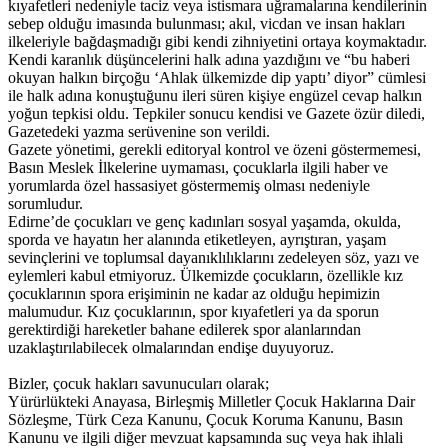
kıyafetleri nedeniyle taciz veya istismara uğramalarına kendilerinin
sebep olduğu imasında bulunması; akıl, vicdan ve insan hakları
ilkeleriyle bağdaşmadığı gibi kendi zihniyetini ortaya koymaktadır.
Kendi karanlık düşüncelerini halk adına yazdığını ve “bu haberi
okuyan halkın birçoğu ‘Ahlak ülkemizde dip yaptı’ diyor” cümlesi
ile halk adına konuştuğunu ileri süren kişiye engüzel cevap halkın
yoğun tepkisi oldu. Tepkiler sonucu kendisi ve Gazete özür diledi,
Gazetedeki yazma serüvenine son verildi.
Gazete yönetimi, gerekli editoryal kontrol ve özeni göstermemesi,
Basın Meslek İlkelerine uymaması, çocuklarla ilgili haber ve
yorumlarda özel hassasiyet göstermemiş olması nedeniyle
sorumludur.
Edirne’de çocukları ve genç kadınları sosyal yaşamda, okulda,
sporda ve hayatın her alanında etiketleyen, ayrıştıran, yaşam
sevinçlerini ve toplumsal dayanıklılıklarını zedeleyen söz, yazı ve
eylemleri kabul etmiyoruz. Ülkemizde çocukların, özellikle kız
çocuklarının spora erişiminin ne kadar az olduğu hepimizin
malumudur. Kız çocuklarının, spor kıyafetleri ya da sporun
gerektirdiği hareketler bahane edilerek spor alanlarından
uzaklaştırılabilecek olmalarından endişe duyuyoruz.
Bizler, çocuk hakları savunucuları olarak;
Yürürlükteki Anayasa, Birleşmiş Milletler Çocuk Haklarına Dair
Sözleşme, Türk Ceza Kanunu, Çocuk Koruma Kanunu, Basın
Kanunu ve ilgili diğer mevzuat kapsamında suç veya hak ihlali