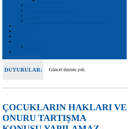
Mevzuat
Önceki Dönem Başkanları
Tarihçe
Önceki Dönemlerin Yürütme Kurulu Üyeleri
Kent Haberleri
Etkinlikler
Forum
Edirne Hakkında
Raporlar
İletişim
DUYURULAR:
Güncel duyuru yok.
ÇOCUKLARIN HAKLARI VE
ONURU TARTIŞMA
KONUSU YAPILAMAZ