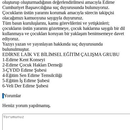
oluşturup oluşturmadığının değerlendirilmesi amacıyla Edirne
Cumhuriyet Başsavcılığına suç duyurusunda bulunuyoruz.
Çocukların üstün yararını korumak amacıyla sürecin takipçisi
olacağımızı kamuoyuna saygıyla duyururuz.
Tüm basın kuruluşlarını, kamu görevlilerini ve yetişkinleri;
çocukların üstün yararını gözetmeye, çocuk haklarına saygılı bir dil
kullanmaya ve çocukları koruyan bir yaklaşım benimsemeye davet
ediyoruz.
Yazıyı yazan ve yayınlayan hakkında suç duyurusunda
bulunulmuştur.
EDİRNE LAİK VE BİLİMSEL EĞİTİM ÇALIŞMA GRUBU
1-Edirne Kent Konseyi
2-Edirne Çocuk Hakları Derneği
3-ÇYDD Edirne Şubesi
4-Eğitim Sen Edirne Temsilciliği
5-Eğitim İş Edirne Şubesi
6-Veli Der Edirne Şubesi
Yorumlar
Henüz yorum yapılmamış.