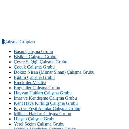
Çalışma Grupları
Basın Çalışma Grubu
Bisiklet Çalışma Grubu
Çevre Sağlığı Çalışma Grubu
Çocuk Çalışma Grubu
Dokuz Nisan (Mimar Sinan) Çalışma Grubu
Eğitim Çalışma Grubu
Emekliler Meclisi
Engelliler Çalışma Grubu
Hayvan Hakları Çalışma Grubu
İmar ve Kentleşme Çalışma Grubu
Kent Hava Kirliliği Çalışma Grubu
Kıyı ve Yeşil Alanlar Çalışma Grubu
Mülteci Hakları Çalışma Grubu
Ulaşım Çalışma Grubu
Yerel Seçim Çalışma Grubu