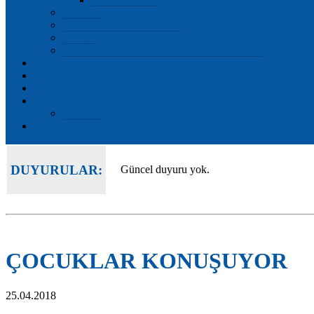
Mevzuat
Önceki Dönem Başkanları
Tarihçe
Önceki Dönemlerin Yürütme Kurulu Üyeleri
Kent Haberleri
Etkinlikler
Forum
Edirne Hakkında
Raporlar
İletişim
DUYURULAR:
Güncel duyuru yok.
ÇOCUKLAR KONUŞUYOR
25.04.2018