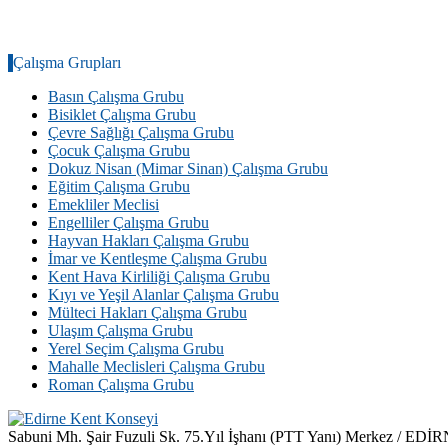
Çalışma Grupları
Basın Çalışma Grubu
Bisiklet Çalışma Grubu
Çevre Sağlığı Çalışma Grubu
Çocuk Çalışma Grubu
Dokuz Nisan (Mimar Sinan) Çalışma Grubu
Eğitim Çalışma Grubu
Emekliler Meclisi
Engelliler Çalışma Grubu
Hayvan Hakları Çalışma Grubu
İmar ve Kentleşme Çalışma Grubu
Kent Hava Kirliliği Çalışma Grubu
Kıyı ve Yeşil Alanlar Çalışma Grubu
Mülteci Hakları Çalışma Grubu
Ulaşım Çalışma Grubu
Yerel Seçim Çalışma Grubu
Mahalle Meclisleri Çalışma Grubu
Roman Çalışma Grubu
Sabuni Mh. Şair Fuzuli Sk. 75.Yıl İşhanı (PTT Yanı) Merkez / EDİ