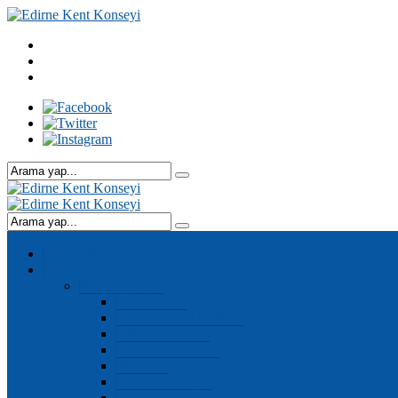
Anasayfa
Kurumsal
Kurumsal Yapı
Genel Kurul
Kent Konseyi Başkanı
Yürütme Kurulu
Denetleme Kurulu
Meclisler
Çalışma Grupları
Genel Sekreter