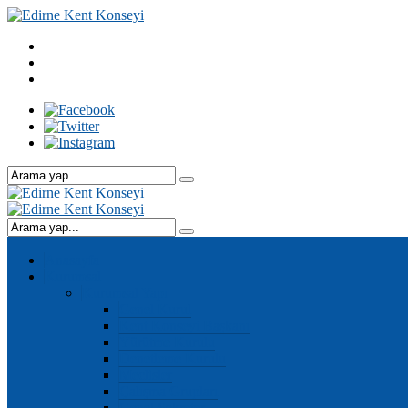
Anasayfa
Kurumsal
Kurumsal Yapı
Genel Kurul
Kent Konseyi Başkanı
Yürütme Kurulu
Denetleme Kurulu
Meclisler
Çalışma Grupları
Genel Sekreter