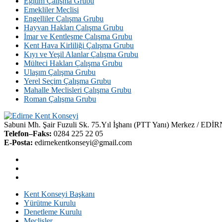
Eğitim Çalışma Grubu
Emekliler Meclisi
Engelliler Çalışma Grubu
Hayvan Hakları Çalışma Grubu
İmar ve Kentleşme Çalışma Grubu
Kent Hava Kirliliği Çalışma Grubu
Kıyı ve Yeşil Alanlar Çalışma Grubu
Mülteci Hakları Çalışma Grubu
Ulaşım Çalışma Grubu
Yerel Seçim Çalışma Grubu
Mahalle Meclisleri Çalışma Grubu
Roman Çalışma Grubu
Sabuni Mh. Şair Fuzuli Sk. 75.Yıl İşhanı (PTT Yanı) Merkez / EDİ
Telefon–Faks:
0284 225 22 05
E-Posta:
edirnekentkonseyi@gmail.com
Kent Konseyi Başkanı
Yürütme Kurulu
Denetleme Kurulu
Meclisler