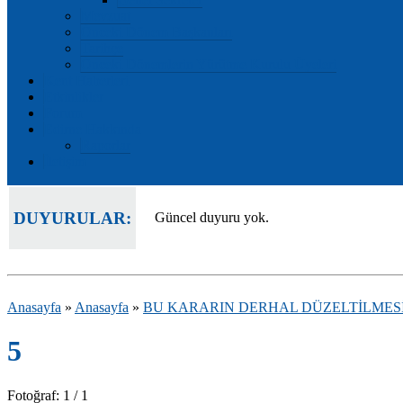
Mevzuat
Önceki Dönem Başkanları
Tarihçe
Önceki Dönemlerin Yürütme Kurulu Üyeleri
Kent Haberleri
Etkinlikler
Forum
Edirne Hakkında
Raporlar
İletişim
DUYURULAR:
Güncel duyuru yok.
Anasayfa
»
Anasayfa
»
BU KARARIN DERHAL DÜZELTİLMES
5
Fotoğraf: 1 / 1