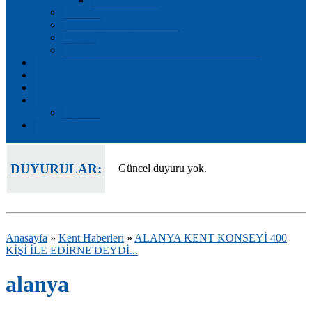
Mevzuat
Önceki Dönem Başkanları
Tarihçe
Önceki Dönemlerin Yürütme Kurulu Üyeleri
Kent Haberleri
Etkinlikler
Forum
Edirne Hakkında
Raporlar
İletişim
DUYURULAR:
Güncel duyuru yok.
Anasayfa
»
Kent Haberleri
»
ALANYA KENT KONSEYİ 400
KİŞİ İLE EDİRNE'DEYDİ...
alanya