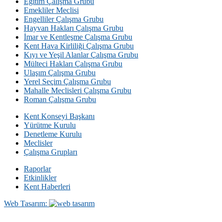
Eğitim Çalışma Grubu
Emekliler Meclisi
Engelliler Çalışma Grubu
Hayvan Hakları Çalışma Grubu
İmar ve Kentleşme Çalışma Grubu
Kent Hava Kirliliği Çalışma Grubu
Kıyı ve Yeşil Alanlar Çalışma Grubu
Mülteci Hakları Çalışma Grubu
Ulaşım Çalışma Grubu
Yerel Seçim Çalışma Grubu
Mahalle Meclisleri Çalışma Grubu
Roman Çalışma Grubu
Kent Konseyi Başkanı
Yürütme Kurulu
Denetleme Kurulu
Meclisler
Çalışma Grupları
Raporlar
Etkinlikler
Kent Haberleri
Web Tasarım: