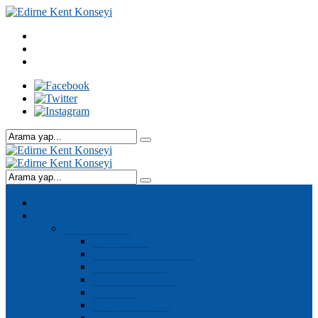
Anasayfa
Kurumsal
Kurumsal Yapı
Genel Kurul
Kent Konseyi Başkanı
Yürütme Kurulu
Denetleme Kurulu
Meclisler
Çalışma Grupları
Genel Sekreter