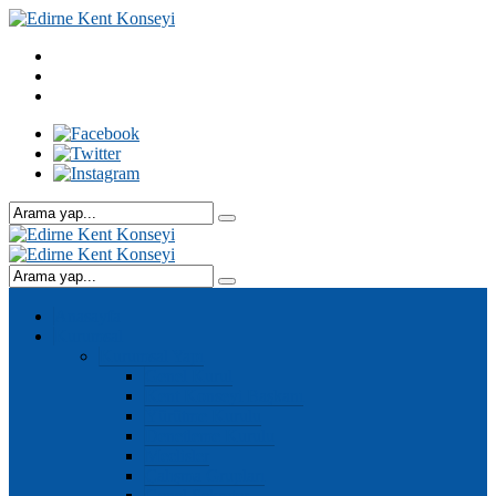
Anasayfa
Kurumsal
Kurumsal Yapı
Genel Kurul
Kent Konseyi Başkanı
Yürütme Kurulu
Denetleme Kurulu
Meclisler
Çalışma Grupları
Genel Sekreter