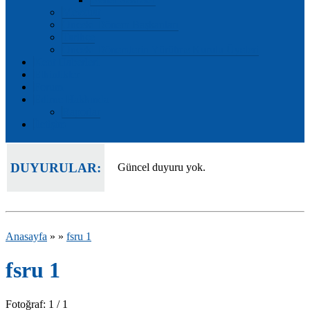
Mevzuat
Önceki Dönem Başkanları
Tarihçe
Önceki Dönemlerin Yürütme Kurulu Üyeleri
Kent Haberleri
Etkinlikler
Forum
Edirne Hakkında
Raporlar
İletişim
DUYURULAR:
Güncel duyuru yok.
Anasayfa
»
»
fsru 1
fsru 1
Fotoğraf: 1 / 1