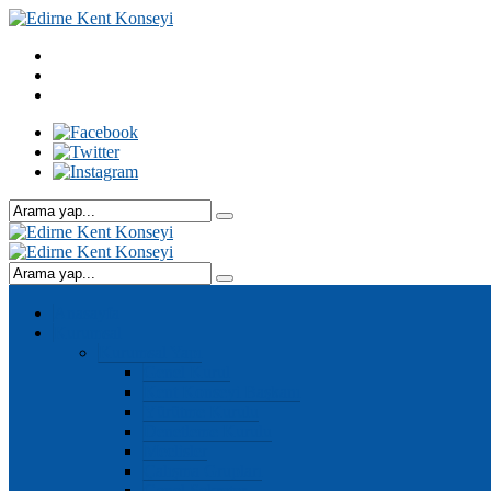
Anasayfa
Kurumsal
Kurumsal Yapı
Genel Kurul
Kent Konseyi Başkanı
Yürütme Kurulu
Denetleme Kurulu
Meclisler
Çalışma Grupları
Genel Sekreter