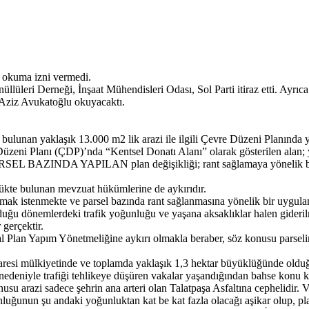
ı okuma izni vermedi.
i Derneği, İnşaat Mühendisleri Odası, Sol Parti itiraz etti. Ayrıca o
iz Avukatoğlu okuyacaktı.
ulunan yaklaşık 13.000 m2 lik arazi ile ilgili Çevre Düzeni Planında y
zeni Planı (ÇDP)’nda “Kentsel Donatı Alanı” olarak gösterilen alan; y
PARSEL BAZINDA YAPILAN plan değişikliği; rant sağlamaya yönelik bir
bulunan mevzuat hükümlerine de aykırıdır.
lmak istenmekte ve parsel bazında rant sağlanmasına yönelik bir uygula
ğu dönemlerdeki trafik yoğunluğu ve yaşana aksaklıklar halen giderilme
 gerçektir.
Plan Yapım Yönetmeliğine aykırı olmakla beraber, söz konusu parselin 
İdaresi mülkiyetinde ve toplamda yaklaşık 1,3 hektar büyüklüğünde olduğ
i nedeniyle trafiği tehlikeye düşüren vakalar yaşandığından bahse konu 
 konusu arazi sadece şehrin ana arteri olan Talatpaşa Asfaltına cephelidi
ğunun şu andaki yoğunluktan kat be kat fazla olacağı aşikar olup, plan