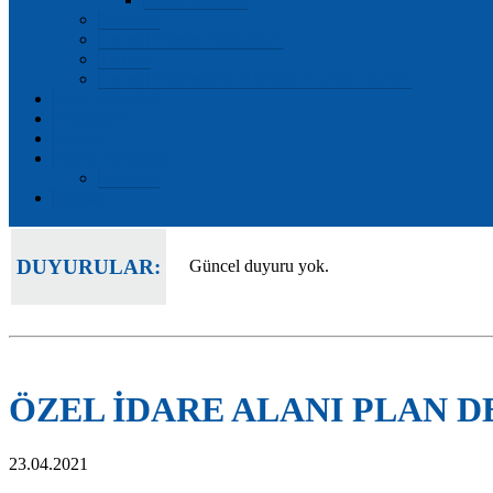
Mevzuat
Önceki Dönem Başkanları
Tarihçe
Önceki Dönemlerin Yürütme Kurulu Üyeleri
Kent Haberleri
Etkinlikler
Forum
Edirne Hakkında
Raporlar
İletişim
DUYURULAR:
Güncel duyuru yok.
ÖZEL İDARE ALANI PLAN D
23.04.2021