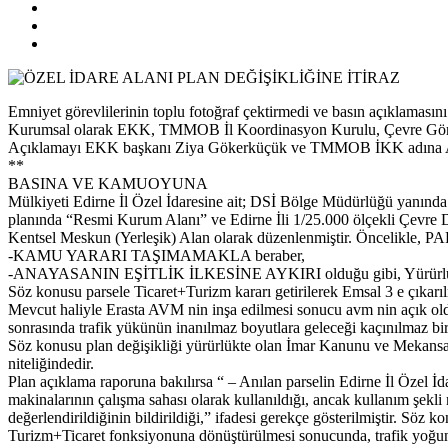
Emniyet görevlilerinin toplu fotoğraf çektirmedi ve basın açıklamasın
Kurumsal olarak EKK, TMMOB İl Koordinasyon Kurulu, Çevre Gönüllüler
Açıklamayı EKK başkanı Ziya Gökerküçük ve TMMOB İKK adına Az
**
BASINA VE KAMUOYUNA
Mülkiyeti Edirne İl Özel İdaresine ait; DSİ Bölge Müdürlüğü yanında b
planında “Resmi Kurum Alanı” ve Edirne İli 1/25.000 ölçekli Çevre Dü
Kentsel Meskun (Yerleşik) Alan olarak düzenlenmiştir. Öncelikle, 
-KAMU YARARI TAŞIMAMAKLA beraber,
-ANAYASANIN EŞİTLİK İLKESİNE AYKIRI olduğu gibi, Yürürlükte 
Söz konusu parsele Ticaret+Turizm kararı getirilerek Emsal 3 e çıkarı
Mevcut haliyle Erasta AVM nin inşa edilmesi sonucu avm nin açık oldu
sonrasında trafik yükünün inanılmaz boyutlara geleceği kaçınılmaz bir
Söz konusu plan değişikliği yürürlükte olan İmar Kanunu ve Mekansal 
niteliğindedir.
Plan açıklama raporuna bakılırsa “ – Anılan parselin Edirne İl Özel 
makinalarının çalışma sahası olarak kullanıldığı, ancak kullanım şekl
değerlendirildiğinin bildirildiği,” ifadesi gerekçe gösterilmiştir. Söz
Turizm+Ticaret fonksiyonuna dönüştürülmesi sonucunda, trafik yoğunlu