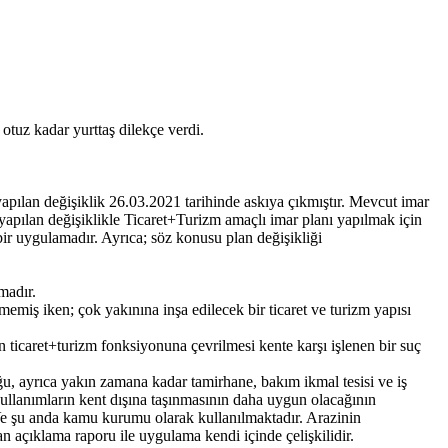
tuz kadar yurttaş dilekçe verdi.
apılan değişiklik 26.03.2021 tarihinde askıya çıkmıştır. Mevcut imar
apılan değişiklikle Ticaret+Turizm amaçlı imar planı yapılmak için
 uygulamadır. Ayrıca; söz konusu plan değişikliği
madır.
miş iken; çok yakınına inşa edilecek bir ticaret ve turizm yapısı
ticaret+turizm fonksiyonuna çevrilmesi kente karşı işlenen bir suç
u, ayrıca yakın zamana kadar tamirhane, bakım ikmal tesisi ve iş
kullanımların kent dışına taşınmasının daha uygun olacağının
r. Ve şu anda kamu kurumu olarak kullanılmaktadır. Arazinin
 açıklama raporu ile uygulama kendi içinde çelişkilidir.