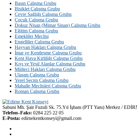
Basın Çalışma Grubu
Bisiklet Çalışma Grubu
Çevre Sağlığı Çalışma Grubu
Çocuk Çalışma Grubu
Dokuz Nisan (Mimar Sinan) Çalışma Grubu
Eğitim Çalışma Grubu
Emekliler Meclisi
Engelliler Çalışma Grubu
Hayvan Hakları Çalışma Grubu
İmar ve Kentleşme Çalışma Grubu
Kent Hava Kirliliği Çalışma Grubu
Kıyı ve Yeşil Alanlar Çalışma Grubu
Mülteci Hakları Çalışma Grubu
Ulaşım Çalışma Grubu
Yerel Seçim Çalışma Grubu
Mahalle Meclisleri Çalışma Grubu
Roman Çalışma Grubu
Sabuni Mh. Şair Fuzuli Sk. 75.Yıl İşhanı (PTT Yanı) Merkez / EDİ
Telefon–Faks:
0284 225 22 05
E-Posta:
edirnekentkonseyi@gmail.com