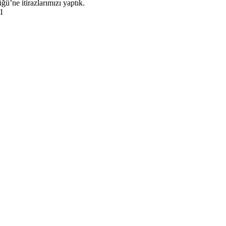
ü’ne itirazlarımızı yaptık.
21