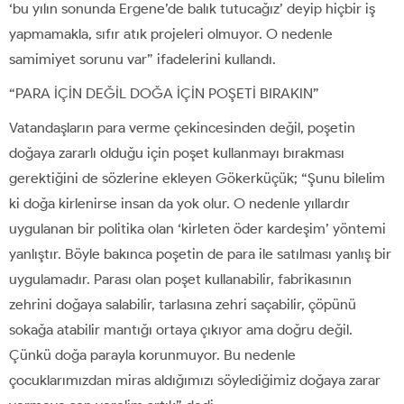
‘bu yılın sonunda Ergene’de balık tutucağız’ deyip hiçbir iş
yapmamakla, sıfır atık projeleri olmuyor. O nedenle
samimiyet sorunu var” ifadelerini kullandı.
“PARA İÇİN DEĞİL DOĞA İÇİN POŞETİ BIRAKIN”
Vatandaşların para verme çekincesinden değil, poşetin
doğaya zararlı olduğu için poşet kullanmayı bırakması
gerektiğini de sözlerine ekleyen Gökerküçük; “Şunu bilelim
ki doğa kirlenirse insan da yok olur. O nedenle yıllardır
uygulanan bir politika olan ‘kirleten öder kardeşim’ yöntemi
yanlıştır. Böyle bakınca poşetin de para ile satılması yanlış bir
uygulamadır. Parası olan poşet kullanabilir, fabrikasının
zehrini doğaya salabilir, tarlasına zehri saçabilir, çöpünü
sokağa atabilir mantığı ortaya çıkıyor ama doğru değil.
Çünkü doğa parayla korunmuyor. Bu nedenle
çocuklarımızdan miras aldığımızı söylediğimiz doğaya zarar