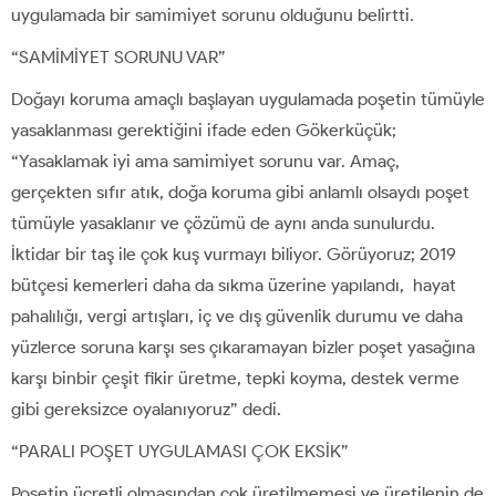
uygulamada bir samimiyet sorunu olduğunu belirtti.
“SAMİMİYET SORUNU VAR”
Doğayı koruma amaçlı başlayan uygulamada poşetin tümüyle
yasaklanması gerektiğini ifade eden Gökerküçük;
“Yasaklamak iyi ama samimiyet sorunu var. Amaç,
gerçekten sıfır atık, doğa koruma gibi anlamlı olsaydı poşet
tümüyle yasaklanır ve çözümü de aynı anda sunulurdu.
İktidar bir taş ile çok kuş vurmayı biliyor. Görüyoruz; 2019
bütçesi kemerleri daha da sıkma üzerine yapılandı, hayat
pahalılığı, vergi artışları, iç ve dış güvenlik durumu ve daha
yüzlerce soruna karşı ses çıkaramayan bizler poşet yasağına
karşı binbir çeşit fikir üretme, tepki koyma, destek verme
gibi gereksizce oyalanıyoruz” dedi.
“PARALI POŞET UYGULAMASI ÇOK EKSİK”
Poşetin ücretli olmasından çok üretilmemesi ve üretilenin de