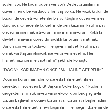
söyleniyor. Ne kadar güven veriyor? Devlet organlarına
güvenin en dibe vurduğu yılları yaşıyoruz. Ne yazık ki dün de
bugün de devleti yönetenler biz yurttaşlara güven vermez
durumda. O nedenle bu gelirin de geri kazanım katılım payı
olacağına inanmak istiyorum ama inanamıyorum. Kaldı ki
devletin anayasal görevidir sağlıklı bir ortam yaratmak.
Bunun için vergi topluyor. Herşeyin maliyeti katılım payı
olarak yurttaştan alınacak ise vergi vermeyelim. Her
hizmetimizi para ile yaptıralım” şeklinde konuştu.
“DOĞAYI KORUMADAN ÖNCE ESKİ HALİNE GETİRELİM”
Doğanın korunmasından önce eski haline getirilmesi
gerektiğini söyleyen EKK Başkanı Gökerküçük; “İktidarın
gerçekten sıfır atık niyeti varsa ekolojik bir bakış açısıyla
toptan başlayalım doğayı korumaya. Korumaya başlamadan
önce eski haline getirmeyi başaralım. Her seçim döneminde