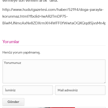
vermeye son verelim artık” dedi.
http://www.hudutgazetesi.com/haber/52194/doga-parayla-
korunmaz.html?fbclid=IwAR2TmDP75-
BiwMJNmcAxNv8ZDXrmXH4WFF0fWwtaOQXQqdISjvsMn4pS
Yorumlar
Henüz yorum yapılmamış.